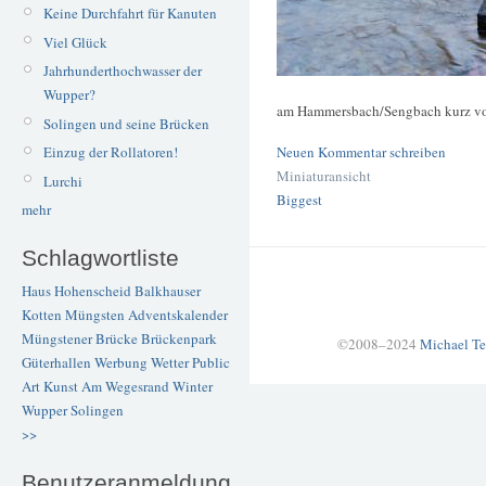
Keine Durchfahrt für Kanuten
Viel Glück
Jahrhunderthochwasser der
Wupper?
am Hammersbach/Sengbach kurz vo
Solingen und seine Brücken
Neuen Kommentar schreiben
Einzug der Rollatoren!
Miniaturansicht
Lurchi
Biggest
mehr
Schlagwortliste
Haus Hohenscheid
Balkhauser
Kotten
Müngsten
Adventskalender
Müngstener Brücke
Brückenpark
©2008–2024
Michael Te
Güterhallen
Werbung
Wetter
Public
Art
Kunst
Am Wegesrand
Winter
Wupper
Solingen
>>
Benutzeranmeldung