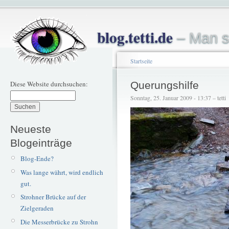
blog.tetti.de
– Man s
Startseite
Diese Website durchsuchen:
Querungshilfe
Sonntag, 25. Januar 2009 - 13:37 – tetti
Neueste
Blogeinträge
Blog-Ende?
Was lange währt, wird endlich
gut.
Strohner Brücke auf der
Zielgeraden
Die Messerbrücke zu Strohn