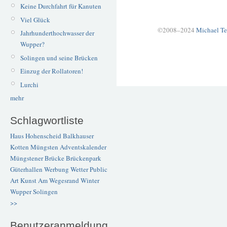
Keine Durchfahrt für Kanuten
Viel Glück
©2008–2024
Michael Te
Jahrhunderthochwasser der
Wupper?
Solingen und seine Brücken
Einzug der Rollatoren!
Lurchi
mehr
Schlagwortliste
Haus Hohenscheid
Balkhauser
Kotten
Müngsten
Adventskalender
Müngstener Brücke
Brückenpark
Güterhallen
Werbung
Wetter
Public
Art
Kunst
Am Wegesrand
Winter
Wupper
Solingen
>>
Benutzeranmeldung