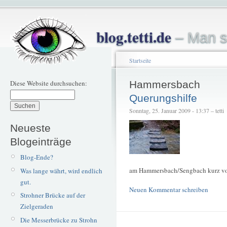
blog.tetti.de
– Man s
Startseite
Diese Website durchsuchen:
Hammersbach
Querungshilfe
Sonntag, 25. Januar 2009 - 13:37 – tetti
Neueste
Blogeinträge
Blog-Ende?
am Hammersbach/Sengbach kurz vo
Was lange währt, wird endlich
gut.
Neuen Kommentar schreiben
Strohner Brücke auf der
Zielgeraden
Die Messerbrücke zu Strohn