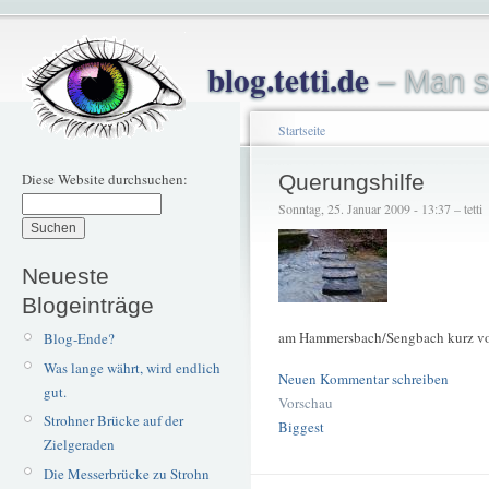
blog.tetti.de
– Man s
Startseite
Diese Website durchsuchen:
Querungshilfe
Sonntag, 25. Januar 2009 - 13:37 – tetti
Neueste
Blogeinträge
am Hammersbach/Sengbach kurz vo
Blog-Ende?
Was lange währt, wird endlich
Neuen Kommentar schreiben
gut.
Vorschau
Strohner Brücke auf der
Biggest
Zielgeraden
Die Messerbrücke zu Strohn