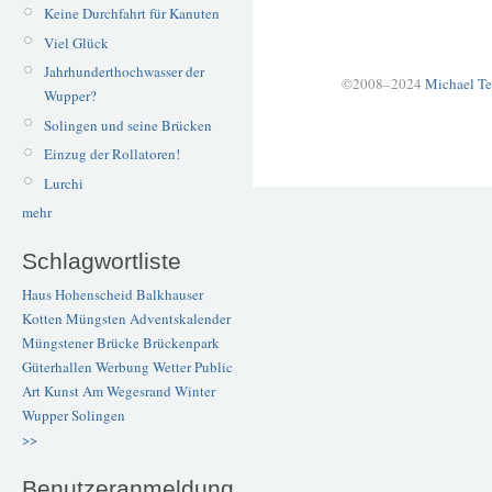
Keine Durchfahrt für Kanuten
Viel Glück
Jahrhunderthochwasser der
©2008–2024
Michael Te
Wupper?
Solingen und seine Brücken
Einzug der Rollatoren!
Lurchi
mehr
Schlagwortliste
Haus Hohenscheid
Balkhauser
Kotten
Müngsten
Adventskalender
Müngstener Brücke
Brückenpark
Güterhallen
Werbung
Wetter
Public
Art
Kunst
Am Wegesrand
Winter
Wupper
Solingen
>>
Benutzeranmeldung