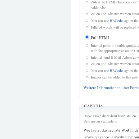
Zulässige HTML-Tags: <a> <em>
<dd> <b>
Zeilen und Absätze werden autom
You can use
BBCode
tags in the
Filtered words will be replaced w
Full HTML
Internal paths in double quotes, 
with the appropriate absolute URL
Internet- und E-Mail-Adressen 
Zeilen und Absätze werden autom
You can use
BBCode
tags in the
Images can be added to this post
Weitere Informationen über Form
CAPTCHA
Diese Frage dient dazu festzustellen
Beiträge zu verhindern.
Wie lautet das sechste Wort in d
„oyoviq akehosi elivedu umetomi