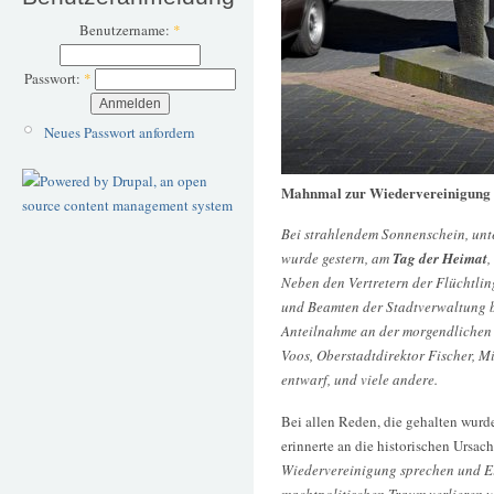
Benutzername:
*
Passwort:
*
Neues Passwort anfordern
Mahnmal zur Wiedervereinigung 
Bei strahlendem Sonnenschein, unt
wurde gestern, am
Tag der Heimat
,
Neben den Vertretern der Flüchtlin
und Beamten der Stadtverwaltung b
Anteilnahme an der morgendlichen 
Voos, Oberstadtdirektor Fischer, M
entwarf, und viele andere.
Bei allen Reden, die gehalten wurde
erinnerte an die historischen Ursa
Wiedervereinigung sprechen und Ein
machtpolitischen Traum verlieren w