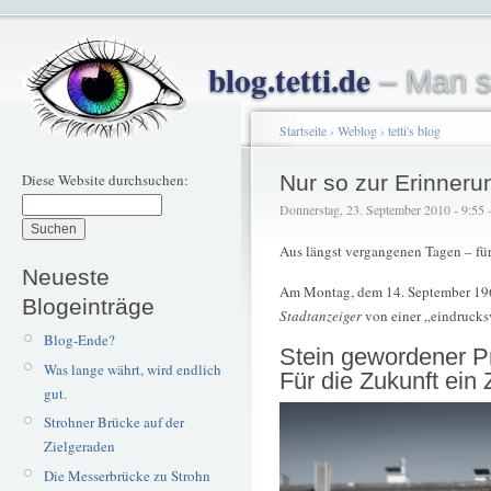
blog.tetti.de
– Man s
Startseite
›
Weblog
›
tetti's blog
Diese Website durchsuchen:
Nur so zur Erinneru
Donnerstag, 23. September 2010 - 9:55 – 
Aus längst vergangenen Tagen – für
Neueste
Am Montag, dem 14. September 1964
Blogeinträge
Stadtanzeiger
von einer „eindrucks
Blog-Ende?
Stein gewordener P
Was lange währt, wird endlich
Für die Zukunft ein
gut.
Strohner Brücke auf der
Zielgeraden
Die Messerbrücke zu Strohn