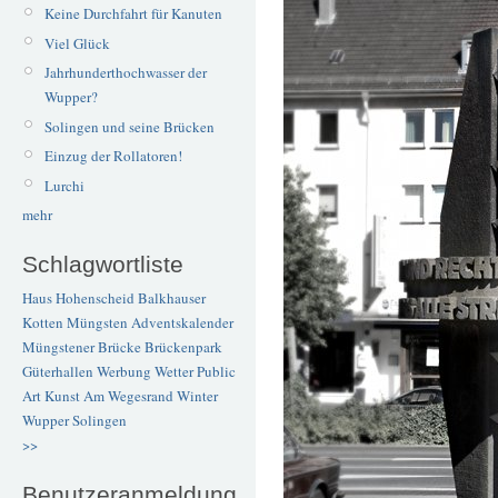
Keine Durchfahrt für Kanuten
Viel Glück
Jahrhunderthochwasser der
Wupper?
Solingen und seine Brücken
Einzug der Rollatoren!
Lurchi
mehr
Schlagwortliste
Haus Hohenscheid
Balkhauser
Kotten
Müngsten
Adventskalender
Müngstener Brücke
Brückenpark
Güterhallen
Werbung
Wetter
Public
Art
Kunst
Am Wegesrand
Winter
Wupper
Solingen
>>
Benutzeranmeldung