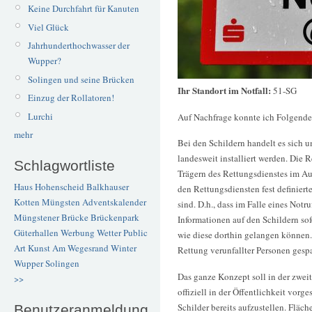
Keine Durchfahrt für Kanuten
Viel Glück
Jahrhunderthochwasser der
Wupper?
Solingen und seine Brücken
Ihr Standort im Notfall:
51-SG
Einzug der Rollatoren!
Lurchi
Auf Nachfrage konnte ich Folgende
mehr
Bei den Schildern handelt es sich 
landesweit installiert werden. Di
Schlagwortliste
Trägern des Rettungsdienstes im Auß
Haus Hohenscheid
Balkhauser
den Rettungsdiensten fest definier
Kotten
Müngsten
Adventskalender
sind. D.h., dass im Falle eines Notr
Müngstener Brücke
Brückenpark
Informationen auf den Schildern so
Güterhallen
Werbung
Wetter
Public
wie diese dorthin gelangen können. 
Art
Kunst
Am Wegesrand
Winter
Rettung verunfallter Personen gesp
Wupper
Solingen
Das ganze Konzept soll in der zwei
>>
offiziell in der Öffentlichkeit vorges
Schilder bereits aufzustellen. Fläc
Benutzeranmeldung