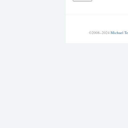
©2008–2024
Michael Te