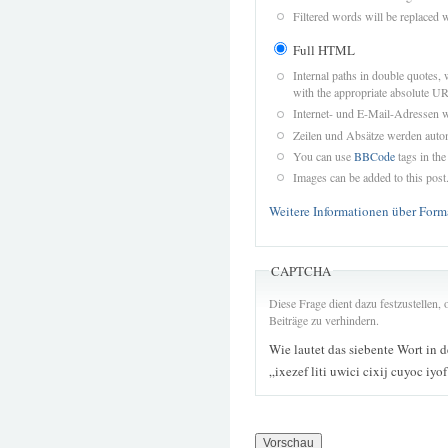
Filtered words will be replaced w
Full HTML
Internal paths in double quotes, 
with the appropriate absolute URL
Internet- und E-Mail-Adressen 
Zeilen und Absätze werden autom
You can use
BBCode
tags in the
Images can be added to this post
Weitere Informationen über Form
CAPTCHA
Diese Frage dient dazu festzustellen
Beiträge zu verhindern.
Wie lautet das siebente Wort in 
„ixezef liti uwici cixij cuyoc iyo