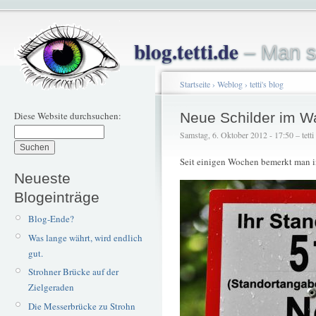
blog.tetti.de
– Man s
Startseite
›
Weblog
›
tetti's blog
Diese Website durchsuchen:
Neue Schilder im W
Samstag, 6. Oktober 2012 - 17:50 – tetti
Seit einigen Wochen bemerkt man i
Neueste
Blogeinträge
Blog-Ende?
Was lange währt, wird endlich
gut.
Strohner Brücke auf der
Zielgeraden
Die Messerbrücke zu Strohn