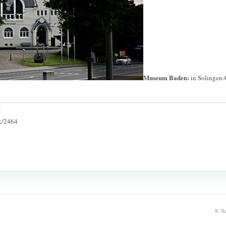
Museum Baden:
in Solingen-
:
ck/2464
8. S