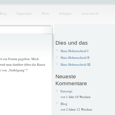
Blog
Impressum
News
Solingen
www.tetti.de
Dies und das
Haus Hohenscheid I
Haus Hohenscheid II
keit ein Forum gegeben. Mich
Haus Hohenscheid III
wird man darüber (über die Kunst
rt von „Verfolgung“?
Neueste
Kommentare
Entsorgt
vor 1 Jahr 10 Wochen
Blog
vor 2 Jahre 12 Wochen