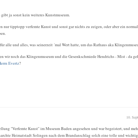
es gibt ja sonst kein weiteres Kunstmuseum.
n nur tipptopp verfemte Kunst und sonst gar nichts zu zeigen, oder aber ein normal
ben.
 für alle und alles, was seinerzeit ´mal Wert hatte, um das Rathaus aka Klingenm
ben wir noch das Klingenmuseum und die Gesenkschmiede Hendrichs - Mist - da geht
errn Evertz
?
10. Sep
tellung "Verfemte Kunst" im Museum Baden angesehen und war begeistert, und mehr al
narchte Heimatstadt Solingen nach dem Brandanschlag solch eine tolle und wichti