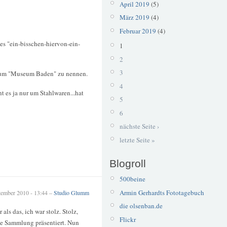
April 2019
(5)
März 2019
(4)
Februar 2019
(4)
es "ein-bisschen-hiervon-ein-
1
2
3
useum "Museum Baden" zu nennen.
4
 es ja nur um Stahlwaren...hat
5
6
nächste Seite ›
letzte Seite »
Blogroll
500beine
Armin Gerhardts Fototagebuch
tember 2010 - 13:44 –
Studio Glumm
die olsenban.de
s das, ich war stolz. Stolz,
Flickr
ge Sammlung präsentiert. Nun