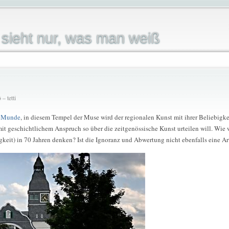
sieht nur, was man weiß
– tetti
m Munde
, in diesem Tempel der Muse wird der regionalen Kunst mit ihrer Beliebig
mit geschichtlichem Anspruch so über die zeitgenössische Kunst urteilen will. Wie 
gkeit) in 70 Jahren denken? Ist die Ignoranz und Abwertung nicht ebenfalls eine A