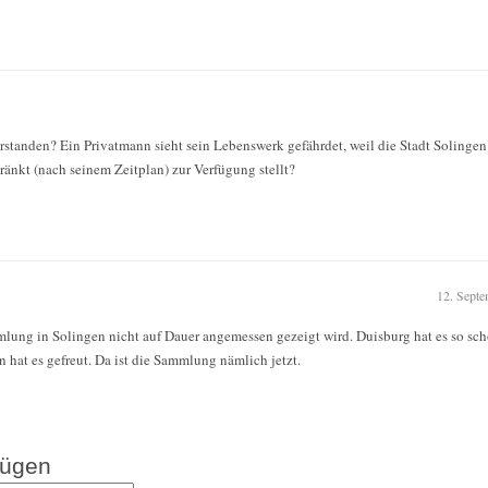
verstanden? Ein Privatmann sieht sein Lebenswerk gefährdet, weil die Stadt Solin
änkt (nach seinem Zeitplan) zur Verfügung stellt?
12. Septe
mmlung in Solingen nicht auf Dauer angemessen gezeigt wird. Duisburg hat es so sc
at es gefreut. Da ist die Sammlung nämlich jetzt.
fügen