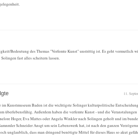
gelegenheit.
gkeit/Bedeutung des Themas "Verfemte Kunst" unstrittig ist. Es geht vermutlich w
 Solingen fast alles scheitern lassen.
lgte
11. Septe
e im Kunstmuseum Baden ist die wichtigste Solinger kulturpolitische Entscheidung
um überlebensfähig. Außerdem haben die verfemte Kunst - und die Veranstalungen 
nelore Hoger, Eva Mattes oder Angela Winkler nach Solingen geholt und im bundes
Samnmler Schneider Ansgt um sein Lebenswerk hat, ist nach den ganzen Verzögeru
doch unglaublich, dass man dringend benötigte Mittel für dieses Haus so akut gefäh