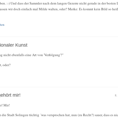
 eben. :-) Und dass der Sammler nach dem langen Gezerre nicht gerade in der besten 
lassen wir doch einfach mal Milde walten, oder? Merke: Es kommt kein Bild so hei
ten
ionaler Kunst
g nicht ebenfalls eine Art von 'Verfolgung'?"
t, oder?
hört mir!
8.
r! Mir!
die Stadt Solingen tüchtig ´was versprochen hat, nun (zu Recht?) sauer, dass es nicht