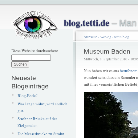
blog.tetti.de
– Man 
Startseite
›
Weblog
›
tetti's blog
Diese Website durchsuchen:
Museum Baden
Mittwoch, 8. September 2010 - 10:06 
Nun haben wir es aus
berufene
Neueste
wundert sehr, dass ein Sammler 
mit ihrer vermeintlichen Beliebi
Blogeinträge
Blog-Ende?
Was lange währt, wird endlich
gut.
Strohner Brücke auf der
Zielgeraden
Die Messerbrücke zu Strohn