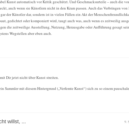
Label Kunst automatisch vor Kritik geschützt. Und Geschmacksurteile – auch die 
ckt, auch wenn sie Künstlern nicht in den Kram passen. Auch das Verbringen von 
gar der Künstler dar, sondern ist in vielen Fällen ein Akt der Menschenfreundlichke
aut, gedichtet oder komponiert wird, taugt auch was, auch wenn es zeitweilig ausg
gen die zeitweilige Ausstellung, Nutzung, Herausgabe oder Aufführung gesagt sein s
stens Wegstellen aber eben auch.
mit Dir jetzt nicht über Kunst streiten.
ein Sammler mit diesem Hintergrund („Verfemte Kunst“) sich zu so einem pauschalen
t willst, ...
9. 