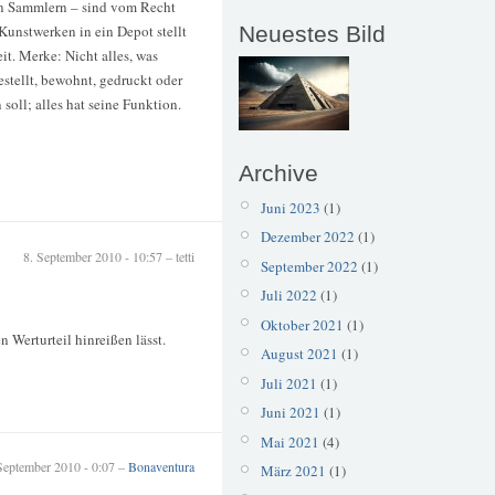
von Sammlern – sind vom Recht
Neuestes Bild
Kunstwerken in ein Depot stellt
it. Merke: Nicht alles, was
estellt, bewohnt, gedruckt oder
oll; alles hat seine Funktion.
Archive
Juni 2023
(1)
Dezember 2022
(1)
8. September 2010 - 10:57 – tetti
September 2022
(1)
Juli 2022
(1)
Oktober 2021
(1)
 Werturteil hinreißen lässt.
August 2021
(1)
Juli 2021
(1)
Juni 2021
(1)
Mai 2021
(4)
September 2010 - 0:07 –
Bonaventura
März 2021
(1)