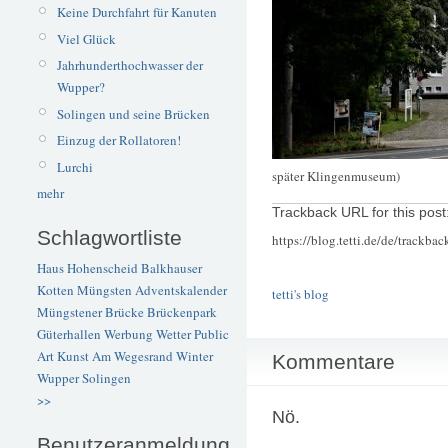
Keine Durchfahrt für Kanuten
Viel Glück
Jahrhunderthochwasser der
Wupper?
Solingen und seine Brücken
Einzug der Rollatoren!
Lurchi
später Klingenmuseum)
mehr
Trackback URL for this post
Schlagwortliste
https://blog.tetti.de/de/trackba
Haus Hohenscheid
Balkhauser
Kotten
Müngsten
Adventskalender
tetti's blog
Müngstener Brücke
Brückenpark
Güterhallen
Werbung
Wetter
Public
Art
Kunst
Am Wegesrand
Winter
Kommentare
Wupper
Solingen
>>
Nö.
Benutzeranmeldung