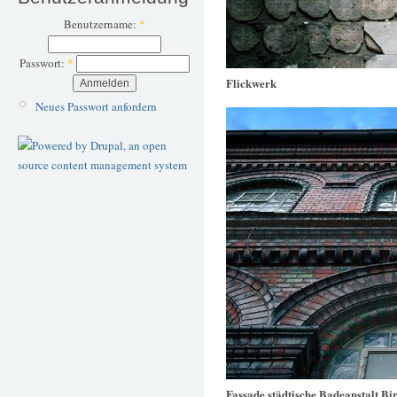
Benutzername:
*
Passwort:
*
Flickwerk
Neues Passwort anfordern
Fassade städtische Badeanstalt B