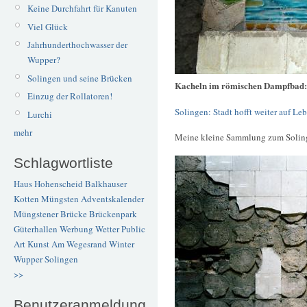
Keine Durchfahrt für Kanuten
Viel Glück
Jahrhunderthochwasser der
Wupper?
Solingen und seine Brücken
Kacheln im römischen Dampfbad
Einzug der Rollatoren!
Solingen: Stadt hofft weiter auf L
Lurchi
mehr
Meine kleine Sammlung zum Solin
Schlagwortliste
Haus Hohenscheid
Balkhauser
Kotten
Müngsten
Adventskalender
Müngstener Brücke
Brückenpark
Güterhallen
Werbung
Wetter
Public
Art
Kunst
Am Wegesrand
Winter
Wupper
Solingen
>>
Benutzeranmeldung