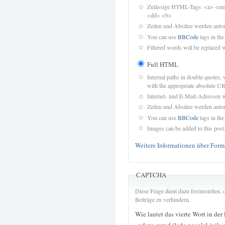
Zulässige HTML-Tags: <a> <em>
<dd> <b>
Zeilen und Absätze werden autom
You can use
BBCode
tags in the
Filtered words will be replaced w
Full HTML
Internal paths in double quotes, 
with the appropriate absolute URL
Internet- und E-Mail-Adressen 
Zeilen und Absätze werden autom
You can use
BBCode
tags in the
Images can be added to this post
Weitere Informationen über Form
CAPTCHA
Diese Frage dient dazu festzustellen
Beiträge zu verhindern.
Wie lautet das vierte Wort in der