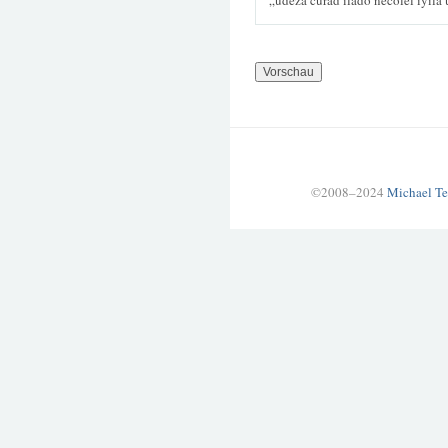
„udeza curad ilado necolel iyila 
©2008–2024
Michael Te