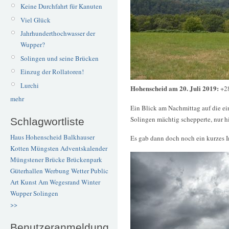
Keine Durchfahrt für Kanuten
Viel Glück
Jahrhunderthochwasser der
Wupper?
Solingen und seine Brücken
Einzug der Rollatoren!
Lurchi
Hohenscheid am 20. Juli 2019:
+2
mehr
Ein Blick am Nachmittag auf die ei
Solingen mächtig schepperte, nur hi
Schlagwortliste
Haus Hohenscheid
Balkhauser
Es gab dann doch noch ein kurzes 
Kotten
Müngsten
Adventskalender
Müngstener Brücke
Brückenpark
Güterhallen
Werbung
Wetter
Public
Art
Kunst
Am Wegesrand
Winter
Wupper
Solingen
>>
Benutzeranmeldung