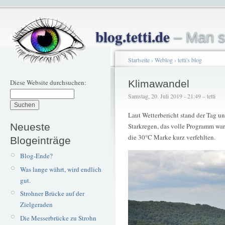
blog.tetti.de
– Man s
Startseite
›
Weblog
›
tetti's blog
Diese Website durchsuchen:
Klimawandel
Samstag, 20. Juli 2019 - 21:49 – tetti
Laut Wetterbericht stand der Tag un
Neueste
Starkregen, das volle Programm war
die 30°C Marke kurz verfehlten.
Blogeinträge
Blog-Ende?
Was lange währt, wird endlich
gut.
Strohner Brücke auf der
Zielgeraden
Die Messerbrücke zu Strohn