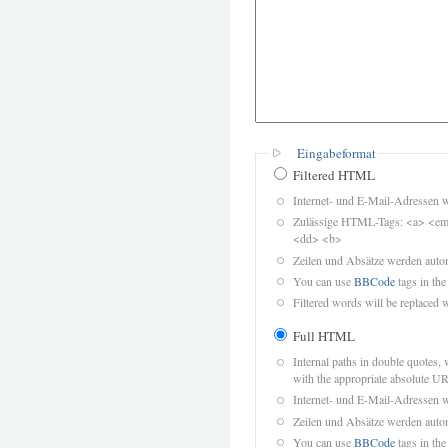
Eingabeformat
Filtered HTML
Internet- und E-Mail-Adressen 
Zulässige HTML-Tags: <a> <em>
<dd> <b>
Zeilen und Absätze werden autom
You can use
BBCode
tags in the
Filtered words will be replaced w
Full HTML
Internal paths in double quotes, 
with the appropriate absolute URL
Internet- und E-Mail-Adressen 
Zeilen und Absätze werden autom
You can use
BBCode
tags in the