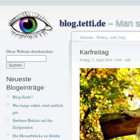
blog.tetti.de
– Man s
Startseite
›
Weblog
›
tetti's blog
Diese Website durchsuchen:
Karfreitag
Freitag, 2. April 2010 - 9:08 – tetti
Neueste
Blogeinträge
Blog-Ende?
Was lange währt, wird endlich
gut.
Strohner Brücke auf der
Zielgeraden
Die Messerbrücke zu Strohn