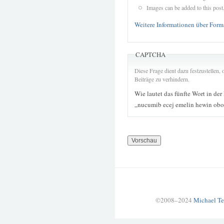
Images can be added to this post
Weitere Informationen über Form
CAPTCHA
Diese Frage dient dazu festzustellen
Beiträge zu verhindern.
Wie lautet das fünfte Wort in der
„nucumib ecej emelin hewin obo 
©2008–2024
Michael Te