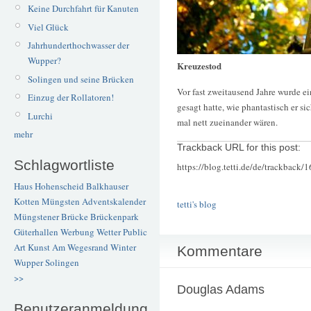
Keine Durchfahrt für Kanuten
Viel Glück
Jahrhunderthochwasser der
Wupper?
Kreuzestod
Solingen und seine Brücken
Vor fast zweitausend Jahre wurde 
Einzug der Rollatoren!
gesagt hatte, wie phantastisch er s
Lurchi
mal nett zueinander wären.
mehr
Trackback URL for this post:
Schlagwortliste
https://blog.tetti.de/de/trackback/
Haus Hohenscheid
Balkhauser
Kotten
Müngsten
Adventskalender
tetti's blog
Müngstener Brücke
Brückenpark
Güterhallen
Werbung
Wetter
Public
Art
Kunst
Am Wegesrand
Winter
Kommentare
Wupper
Solingen
>>
Douglas Adams
Benutzeranmeldung