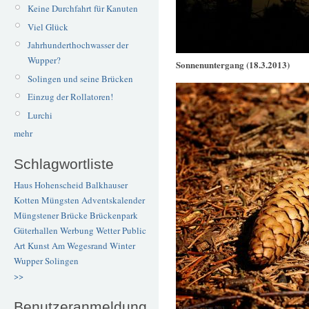
Keine Durchfahrt für Kanuten
Viel Glück
Jahrhunderthochwasser der
Wupper?
Sonnenuntergang (18.3.2013)
Solingen und seine Brücken
Einzug der Rollatoren!
Lurchi
mehr
Schlagwortliste
Haus Hohenscheid
Balkhauser
Kotten
Müngsten
Adventskalender
Müngstener Brücke
Brückenpark
Güterhallen
Werbung
Wetter
Public
Art
Kunst
Am Wegesrand
Winter
Wupper
Solingen
>>
Benutzeranmeldung