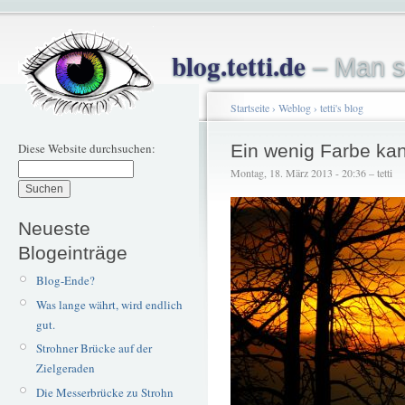
blog.tetti.de
– Man s
Startseite
›
Weblog
›
tetti's blog
Diese Website durchsuchen:
Ein wenig Farbe ka
Montag, 18. März 2013 - 20:36 – tetti
Neueste
Blogeinträge
Blog-Ende?
Was lange währt, wird endlich
gut.
Strohner Brücke auf der
Zielgeraden
Die Messerbrücke zu Strohn