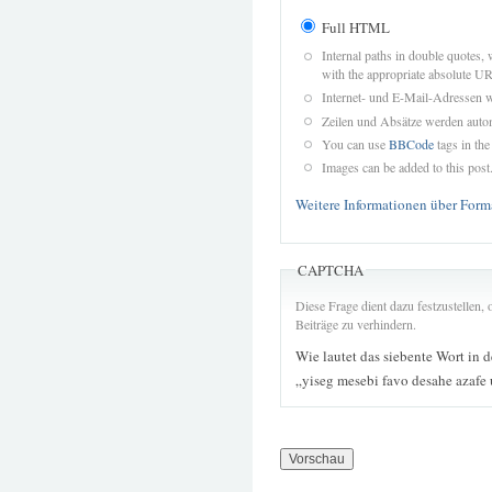
Full HTML
Internal paths in double quotes, 
with the appropriate absolute URL
Internet- und E-Mail-Adressen 
Zeilen und Absätze werden autom
You can use
BBCode
tags in the
Images can be added to this post
Weitere Informationen über Form
CAPTCHA
Diese Frage dient dazu festzustellen
Beiträge zu verhindern.
Wie lautet das siebente Wort in 
„yiseg mesebi favo desahe azafe