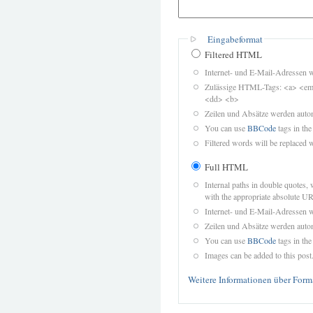
Eingabeformat
Filtered HTML
Internet- und E-Mail-Adressen 
Zulässige HTML-Tags: <a> <em>
<dd> <b>
Zeilen und Absätze werden autom
You can use
BBCode
tags in the
Filtered words will be replaced w
Full HTML
Internal paths in double quotes, 
with the appropriate absolute URL
Internet- und E-Mail-Adressen 
Zeilen und Absätze werden autom
You can use
BBCode
tags in the
Images can be added to this post
Weitere Informationen über Form