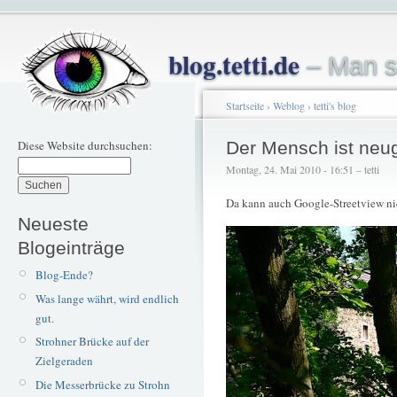
blog.tetti.de
– Man s
Startseite
›
Weblog
›
tetti's blog
Diese Website durchsuchen:
Der Mensch ist neug
Montag, 24. Mai 2010 - 16:51 – tetti
Da kann auch Google-Streetview nic
Neueste
Blogeinträge
Blog-Ende?
Was lange währt, wird endlich
gut.
Strohner Brücke auf der
Zielgeraden
Die Messerbrücke zu Strohn