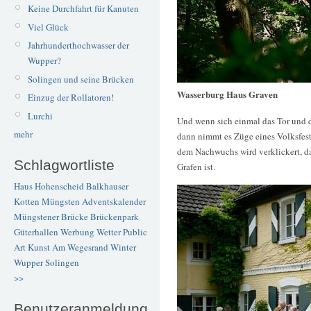
Keine Durchfahrt für Kanuten
Viel Glück
Jahrhunderthochwasser der
Wupper?
Solingen und seine Brücken
Wasserburg Haus Graven
Einzug der Rollatoren!
Lurchi
Und wenn sich einmal das Tor und d
mehr
dann nimmt es Züge eines Volksfest
dem Nachwuchs wird verklickert, da
Schlagwortliste
Grafen ist.
Haus Hohenscheid
Balkhauser
Kotten
Müngsten
Adventskalender
Müngstener Brücke
Brückenpark
Güterhallen
Werbung
Wetter
Public
Art
Kunst
Am Wegesrand
Winter
Wupper
Solingen
>>
Benutzeranmeldung