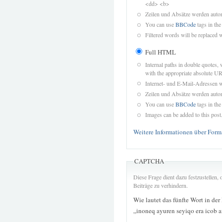
<dd> <b>
Zeilen und Absätze werden autom
You can use
BBCode
tags in the
Filtered words will be replaced w
Full HTML
Internal paths in double quotes, 
with the appropriate absolute URL
Internet- und E-Mail-Adressen 
Zeilen und Absätze werden autom
You can use
BBCode
tags in the
Images can be added to this post
Weitere Informationen über Form
CAPTCHA
Diese Frage dient dazu festzustellen
Beiträge zu verhindern.
Wie lautet das fünfte Wort in der
„inoneq ayuren seyiqo era icob