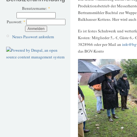
Produktionsbetrieb der Messerherst
Benutzername:
*
Bertramsmühler Bachtal zur Wupper
Balkhauser Kottens. Hier wird auch 
Passwort:
*
Es ist festes Schuhwerk und wetterfe
Neues Passwort anfordern
Kosten: Mitglieder 5,- €, Gäste 6,-
3828966 oder per Mail an
info@bgv
das BGV-Konto