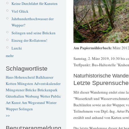
Keine Durchfahrt für Kanuten
Viel Glück
Jahrhunderthochwasser der
Wupper?
Solingen und seine Brücken
Einzug der Rollatoren!
Am Papiermühlerbach:
März 201
Lurchi
mehr
Samstag, 2. März 2019, 10:30 bis c
Treffpunkt: Bus-Haltestelle "Krah
Schlagwortliste
Naturhistorische Wande
Haus Hohenscheid
Balkhauser
Letzte Spurensuche
Kotten
Müngsten
Adventskalender
Müngstener Brücke
Brückenpark
Mit dieser Wanderung endet eine l
Güterhallen
Werbung
Wetter
Public
"Wasserkraft und Wasserverschmutz
Art
Kunst
Am Wegesrand
Winter
Bachläufen sowie an der Wupper, vo
Wupper
Solingen
Teilnehmern von Dipl.-Ing. Artur P
>>
erzählt und anhand von Karten sowi
Benutzeranmeldung
Die letzte Wanderung dieser Art be