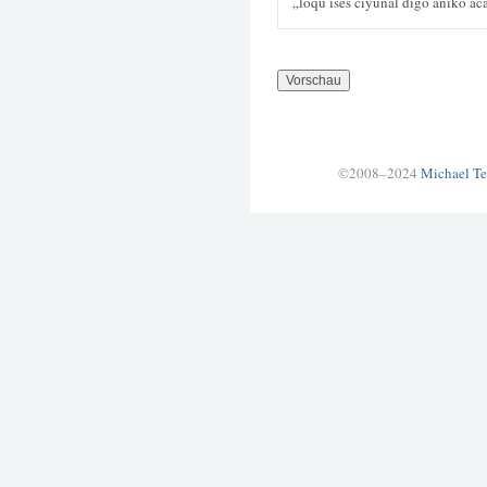
„loqu ises ciyunal digo aniko a
©2008–2024
Michael Te