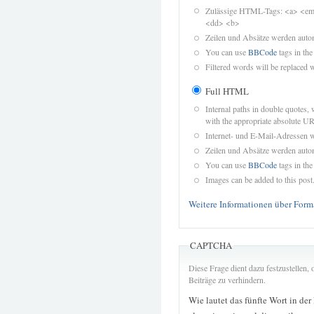
Zulässige HTML-Tags: <a> <em>
<dd> <b>
Zeilen und Absätze werden autom
You can use
BBCode
tags in the
Filtered words will be replaced w
Full HTML
Internal paths in double quotes, 
with the appropriate absolute URL
Internet- und E-Mail-Adressen 
Zeilen und Absätze werden autom
You can use
BBCode
tags in the
Images can be added to this post
Weitere Informationen über Form
CAPTCHA
Diese Frage dient dazu festzustellen
Beiträge zu verhindern.
Wie lautet das fünfte Wort in der