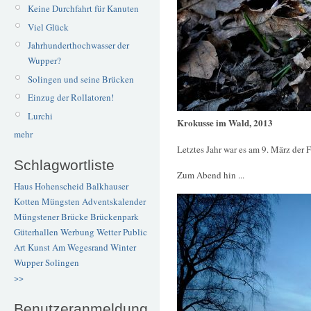
Keine Durchfahrt für Kanuten
Viel Glück
Jahrhunderthochwasser der
Wupper?
Solingen und seine Brücken
Einzug der Rollatoren!
Lurchi
Krokusse im Wald, 2013
mehr
Letztes Jahr war es am 9. März der F
Schlagwortliste
Zum Abend hin ...
Haus Hohenscheid
Balkhauser
Kotten
Müngsten
Adventskalender
Müngstener Brücke
Brückenpark
Güterhallen
Werbung
Wetter
Public
Art
Kunst
Am Wegesrand
Winter
Wupper
Solingen
>>
Benutzeranmeldung