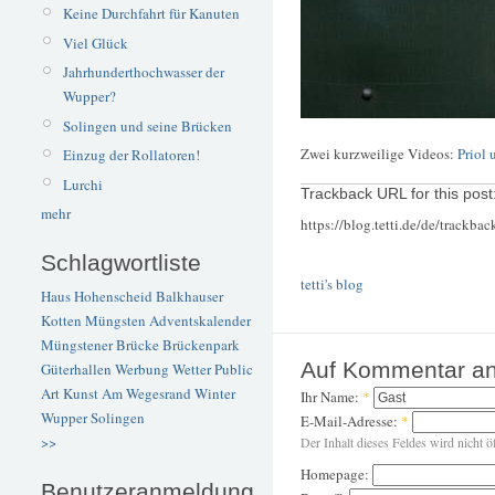
Keine Durchfahrt für Kanuten
Viel Glück
Jahrhunderthochwasser der
Wupper?
Solingen und seine Brücken
Zwei kurzweilige Videos:
Priol
Einzug der Rollatoren!
Lurchi
Trackback URL for this post
mehr
https://blog.tetti.de/de/trackba
Schlagwortliste
tetti's blog
Haus Hohenscheid
Balkhauser
Kotten
Müngsten
Adventskalender
Müngstener Brücke
Brückenpark
Auf Kommentar an
Güterhallen
Werbung
Wetter
Public
Art
Kunst
Am Wegesrand
Winter
Ihr Name:
*
Wupper
Solingen
E-Mail-Adresse:
*
>>
Der Inhalt dieses Feldes wird nicht ö
Homepage:
Benutzeranmeldung