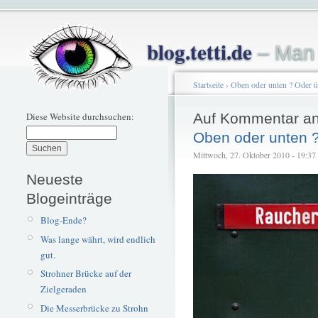
blog.tetti.de
– Man 
Startseite
›
Oben oder unten ? Oder ü
Diese Website durchsuchen:
Auf Kommentar an
Oben oder unten ?
Mittwoch, 27. Oktober 2010 - 19:37 –
Neueste
Blogeinträge
Blog-Ende?
Was lange währt, wird endlich
gut.
Strohner Brücke auf der
Zielgeraden
Die Messerbrücke zu Strohn