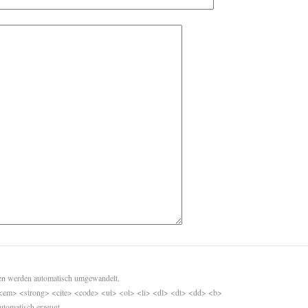
sen werden automatisch umgewandelt.
<em> <strong> <cite> <code> <ul> <ol> <li> <dl> <dt> <dd> <b>
utomatisch erzeugt.