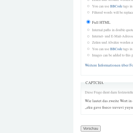
You can use
BBCode
tags in
Filtered words will be replace
Full HTML
Internal paths in double quot
Internet- und E-Mail-Adres
Zeilen und Absätze werden a
You can use
BBCode
tags in
Images can be added to this p
Weitere Informationen über F
CAPTCHA
Diese Frage dient dazu festzustel
Wie lautet das zweite Wort in
„eku gave fiseco xuvuvi yuy