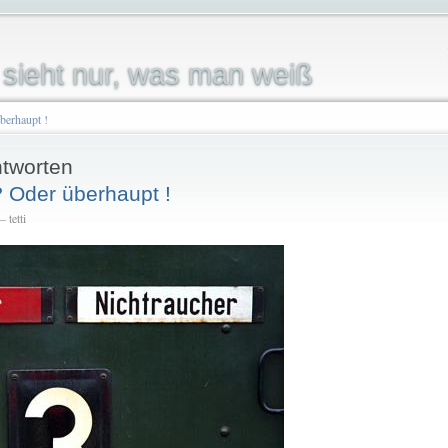
sieht nur, was man weiß
berhaupt !
tworten
 Oder überhaupt !
 tetti