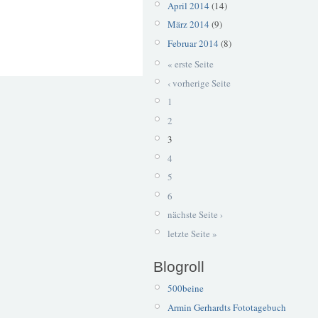
April 2014
(14)
März 2014
(9)
Februar 2014
(8)
« erste Seite
‹ vorherige Seite
1
2
3
4
5
6
nächste Seite ›
letzte Seite »
Blogroll
500beine
Armin Gerhardts Fototagebuch