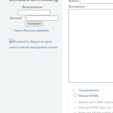
Betreff:
Kommentar:
*
Benutzername:
*
Passwort:
*
Neues Passwort anfordern
Eingabeformat
Filtered HTML
Internet- und E-Mail-Adres
Zulässige HTML-Tags: <a> 
Zeilen und Absätze werden a