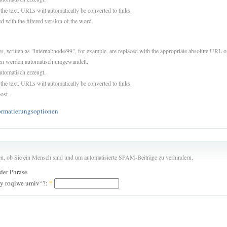
 the text. URLs will automatically be converted to links.
d with the filtered version of the word.
es, written as "internal:node/99", for example, are replaced with the appropriate absolute URL or
sen werden automatisch umgewandelt.
utomatisch erzeugt.
 the text. URLs will automatically be converted to links.
ost.
ormatierungsoptionen
len, ob Sie ein Mensch sind und um automatisierte SPAM-Beiträge zu verhindern.
 der Phrase
uy roqiwe umiv“?:
*