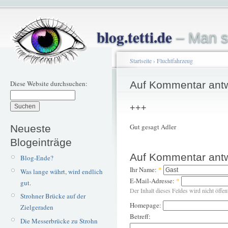
blog.tetti.de
– Man s
Startseite
›
Fluchtfahrzeug
Diese Website durchsuchen:
Auf Kommentar ant
+++
Gut gesagt Adler
Neueste
Blogeinträge
Auf Kommentar ant
Blog-Ende?
Ihr Name:
*
Was lange währt, wird endlich
E-Mail-Adresse:
*
gut.
Der Inhalt dieses Feldes wird nicht öffen
Strohner Brücke auf der
Homepage:
Zielgeraden
Betreff:
Die Messerbrücke zu Strohn