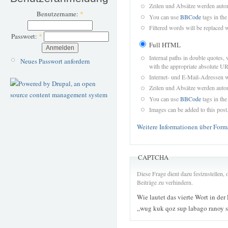
Zeilen und Absätze werden autom
Benutzername:
*
You can use
BBCode
tags in the
Filtered words will be replaced w
Passwort:
*
Full HTML
Internal paths in double quotes, 
Neues Passwort anfordern
with the appropriate absolute URL
Internet- und E-Mail-Adressen 
Zeilen und Absätze werden autom
You can use
BBCode
tags in the
Images can be added to this post
Weitere Informationen über Form
CAPTCHA
Diese Frage dient dazu festzustellen
Beiträge zu verhindern.
Wie lautet das vierte Wort in der
„wug kuk qoz sup labago ranoy s