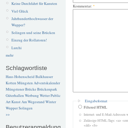
Keine Durchfahrt für Kanuten
Kommentar:
*
Viel Glück
Jahrhunderthochwasser der
Wupper?
Solingen und seine Brücken
Einzug der Rollatoren!
Lurchi
mehr
Schlagwortliste
Haus Hohenscheid
Balkhauser
Kotten
Müngsten
Adventskalender
Müngstener Brücke
Brückenpark
Güterhallen
Werbung
Wetter
Public
Eingabeformat
Art
Kunst
Am Wegesrand
Winter
Filtered HTML
Wupper
Solingen
>>
Internet- und E-Mail-Adressen 
Zulässige HTML-Tags: <a> <em>
<dd> <b>
Benutzeranmeldung