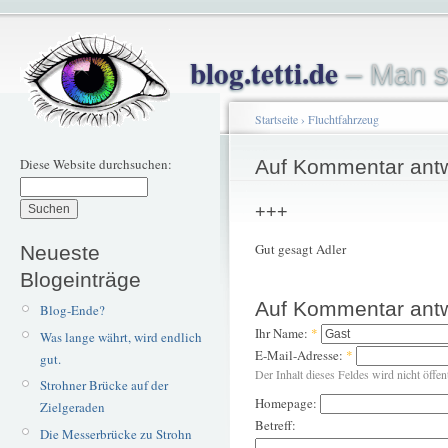
blog.tetti.de
– Man s
Startseite
›
Fluchtfahrzeug
Diese Website durchsuchen:
Auf Kommentar ant
+++
Gut gesagt Adler
Neueste
Blogeinträge
Auf Kommentar ant
Blog-Ende?
Ihr Name:
*
Was lange währt, wird endlich
E-Mail-Adresse:
*
gut.
Der Inhalt dieses Feldes wird nicht öffen
Strohner Brücke auf der
Homepage:
Zielgeraden
Betreff:
Die Messerbrücke zu Strohn