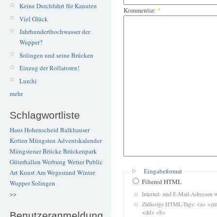
Keine Durchfahrt für Kanuten
Kommentar:
*
Viel Glück
Jahrhunderthochwasser der
Wupper?
Solingen und seine Brücken
Einzug der Rollatoren!
Lurchi
mehr
Schlagwortliste
Haus Hohenscheid
Balkhauser
Kotten
Müngsten
Adventskalender
Müngstener Brücke
Brückenpark
Güterhallen
Werbung
Wetter
Public
Eingabeformat
Art
Kunst
Am Wegesrand
Winter
Filtered HTML
Wupper
Solingen
>>
Internet- und E-Mail-Adressen 
Zulässige HTML-Tags: <a> <em>
<dd> <b>
Benutzeranmeldung