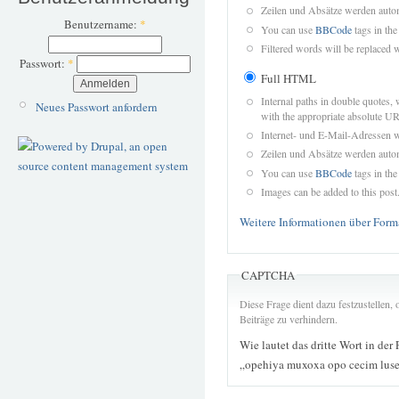
Zeilen und Absätze werden autom
Benutzername:
*
You can use
BBCode
tags in the
Filtered words will be replaced w
Passwort:
*
Full HTML
Internal paths in double quotes, 
Neues Passwort anfordern
with the appropriate absolute URL
Internet- und E-Mail-Adressen 
Zeilen und Absätze werden autom
You can use
BBCode
tags in the
Images can be added to this post
Weitere Informationen über Form
CAPTCHA
Diese Frage dient dazu festzustellen
Beiträge zu verhindern.
Wie lautet das dritte Wort in der
„opehiya muxoxa opo cecim luse