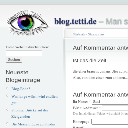
blog.tetti.de
– Man s
Startseite
›
Staatszirkus
Diese Website durchsuchen:
Auf Kommentar ant
Ist das die Zeit
die einer braucht um ans Ufer zu 
Neueste
Also, von dem einen zum anderen...
Blogeinträge
Blog-Ende?
Auf Kommentar ant
Was lange währt, wird endlich
Ihr Name:
*
gut.
E-Mail-Adresse:
*
Strohner Brücke auf der
Der Inhalt dieses Feldes wird nicht öffen
Zielgeraden
Homepage:
Die Messerbrücke zu Strohn
Betreff: