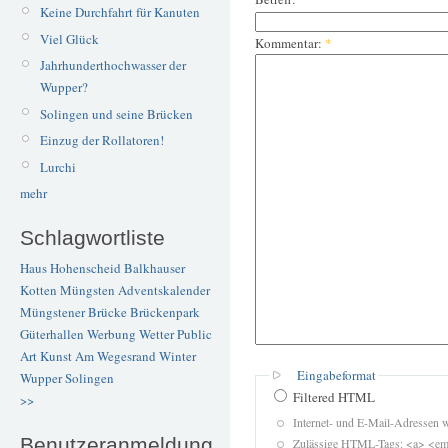
Keine Durchfahrt für Kanuten
Viel Glück
Kommentar:
*
Jahrhunderthochwasser der
Wupper?
Solingen und seine Brücken
Einzug der Rollatoren!
Lurchi
mehr
Schlagwortliste
Haus Hohenscheid
Balkhauser
Kotten
Müngsten
Adventskalender
Müngstener Brücke
Brückenpark
Güterhallen
Werbung
Wetter
Public
Art
Kunst
Am Wegesrand
Winter
Eingabeformat
Wupper
Solingen
Filtered HTML
>>
Internet- und E-Mail-Adressen 
Benutzeranmeldung
Zulässige HTML-Tags: <a> <em>