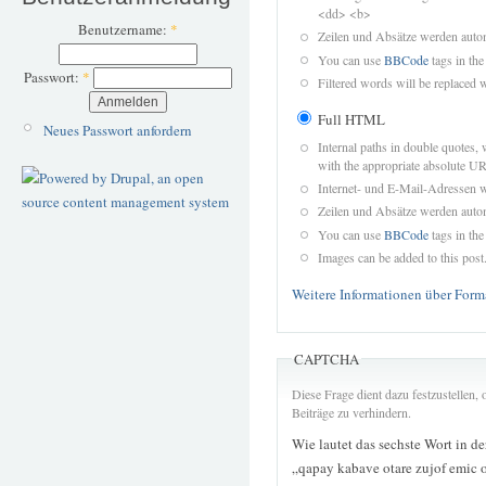
<dd> <b>
Benutzername:
*
Zeilen und Absätze werden autom
You can use
BBCode
tags in the
Passwort:
*
Filtered words will be replaced w
Full HTML
Neues Passwort anfordern
Internal paths in double quotes, 
with the appropriate absolute URL
Internet- und E-Mail-Adressen 
Zeilen und Absätze werden autom
You can use
BBCode
tags in the
Images can be added to this post
Weitere Informationen über Form
CAPTCHA
Diese Frage dient dazu festzustellen
Beiträge zu verhindern.
Wie lautet das sechste Wort in d
„qapay kabave otare zujof emic 