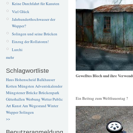
Keine Durchfahrt für Kanuten
Viel Glück
Jahrhunderthochwasser der
Wupper?
Solingen und seine Brücken
Einzug der Rollatoren!
Lurchi
mehr
Schlagwortliste
Gewelltes Blech und ihre Verwen
Haus Hohenscheid
Balkhauser
Kotten
Müngsten
Adventskalender
Müngstener Brücke
Brückenpark
Ein Beitrag zum Weltfrauentag ?
Güterhallen
Werbung
Wetter
Public
Art
Kunst
Am Wegesrand
Winter
Wupper
Solingen
>>
Benutzeranmeldung