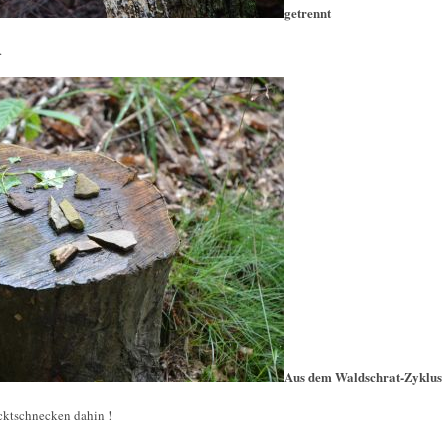
getrennt
.
Aus dem Waldschrat-Zyklus
cktschnecken dahin !