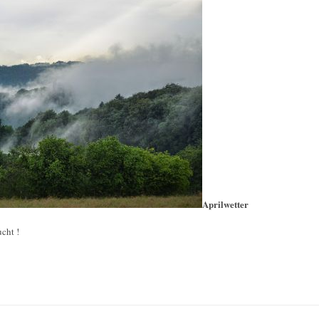
Aprilwetter
cht !