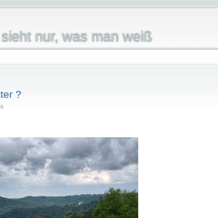
sieht nur, was man weiß
ter ?
ti