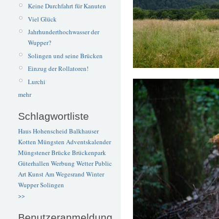
Keine Durchfahrt für Kanuten
Viel Glück
Jahrhunderthochwasser der
Wupper?
Solingen und seine Brücken
Einzug der Rollatoren!
Lurchi
mehr
Schlagwortliste
Haus Hohenscheid
Balkhauser
Kotten
Müngsten
Adventskalender
Müngstener Brücke
Brückenpark
Güterhallen
Werbung
Wetter
Public
Art
Kunst
Am Wegesrand
Winter
Wupper
Solingen
>>
Benutzeranmeldung