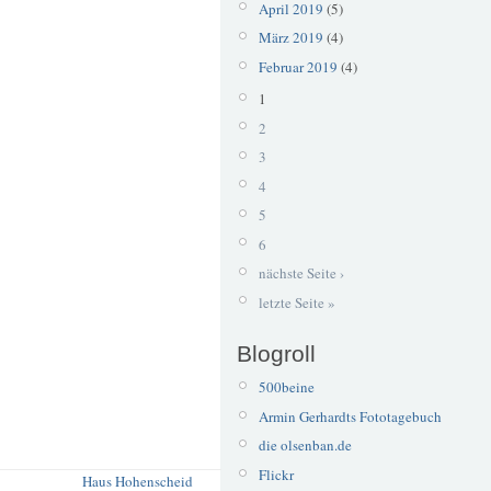
April 2019
(5)
März 2019
(4)
Februar 2019
(4)
1
2
3
4
5
6
nächste Seite ›
letzte Seite »
Blogroll
500beine
Armin Gerhardts Fototagebuch
die olsenban.de
Flickr
Haus Hohenscheid