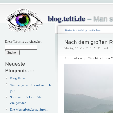
blog.tetti.de
– Man s
Startseite
›
Weblog
›
tetti's blog
Diese Website durchsuchen:
Nach dem großen 
Montag, 30. Mai 2016 - 21:22 – tetti
Kurz und knapp: Waschküche am M
Neueste
Blogeinträge
Blog-Ende?
Was lange währt, wird endlich
gut.
Strohner Brücke auf der
Zielgeraden
Die Messerbrücke zu Strohn