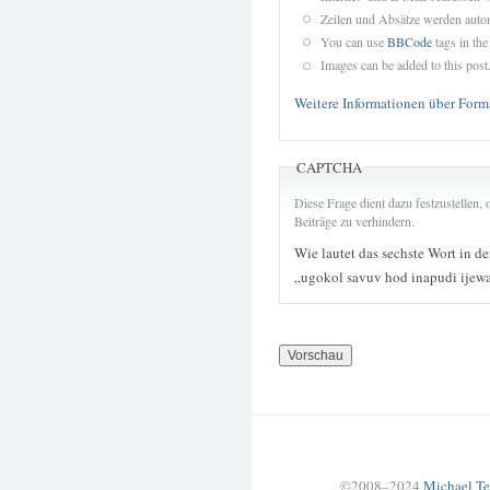
Zeilen und Absätze werden autom
You can use
BBCode
tags in the
Images can be added to this post
Weitere Informationen über Form
CAPTCHA
Diese Frage dient dazu festzustellen
Beiträge zu verhindern.
Wie lautet das sechste Wort in d
„ugokol savuv hod inapudi ijew
©2008–2024
Michael Te