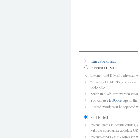
Eingabeformat
Filtered HTML
Internet- und E-Mail-Adressen 
Zulässige HTML-Tags: <a> <em>
<dd> <b>
Zeilen und Absätze werden autom
You can use
BBCode
tags in the
Filtered words will be replaced w
Full HTML
Internal paths in double quotes, 
with the appropriate absolute URL
Internet- und E-Mail-Adressen 