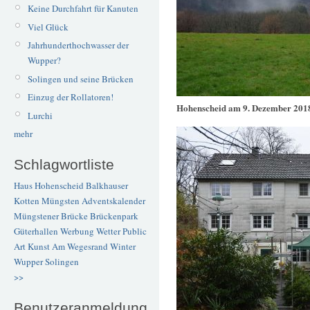
Keine Durchfahrt für Kanuten
Viel Glück
Jahrhunderthochwasser der
Wupper?
Solingen und seine Brücken
Einzug der Rollatoren!
Hohenscheid am 9. Dezember 201
Lurchi
mehr
Schlagwortliste
Haus Hohenscheid
Balkhauser
Kotten
Müngsten
Adventskalender
Müngstener Brücke
Brückenpark
Güterhallen
Werbung
Wetter
Public
Art
Kunst
Am Wegesrand
Winter
Wupper
Solingen
>>
Benutzeranmeldung