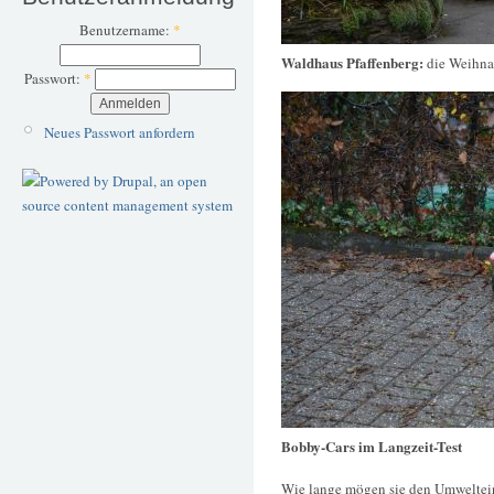
Benutzername:
*
Waldhaus Pfaffenberg:
die Weihna
Passwort:
*
Neues Passwort anfordern
Bobby-Cars im Langzeit-Test
Wie lange mögen sie den Umweltein