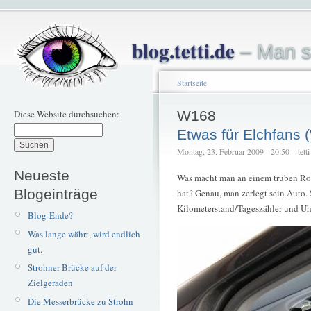
blog.tetti.de
– Man s
Startseite
Diese Website durchsuchen:
W168
Etwas für Elchfans
Montag, 23. Februar 2009 - 20:50 – tetti
Neueste
Was macht man an einem trüben Ro
Blogeinträge
hat? Genau, man zerlegt sein Auto.
Kilometerstand/Tageszähler und Uh
Blog-Ende?
Was lange währt, wird endlich
gut.
Strohner Brücke auf der
Zielgeraden
Die Messerbrücke zu Strohn