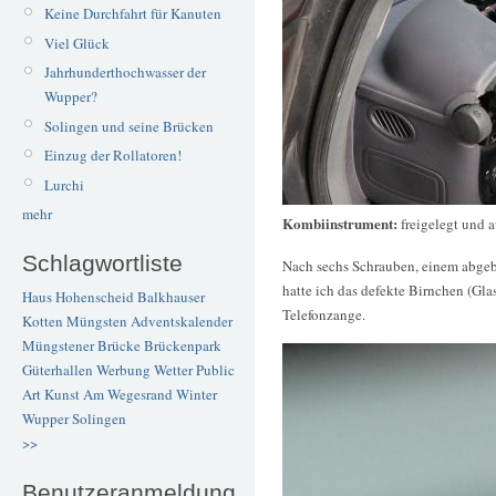
Keine Durchfahrt für Kanuten
Viel Glück
Jahrhunderthochwasser der
Wupper?
Solingen und seine Brücken
Einzug der Rollatoren!
Lurchi
mehr
Kombiinstrument:
freigelegt und 
Schlagwortliste
Nach sechs Schrauben, einem abge
hatte ich das defekte Birnchen (G
Haus Hohenscheid
Balkhauser
Telefonzange.
Kotten
Müngsten
Adventskalender
Müngstener Brücke
Brückenpark
Güterhallen
Werbung
Wetter
Public
Art
Kunst
Am Wegesrand
Winter
Wupper
Solingen
>>
Benutzeranmeldung