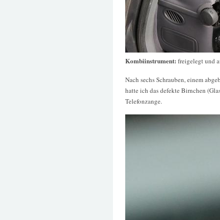
Kombiinstrument:
freigelegt und 
Nach sechs Schrauben, einem abge
hatte ich das defekte Birnchen (G
Telefonzange.