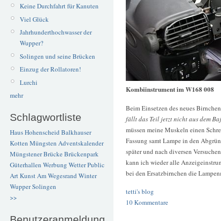
Keine Durchfahrt für Kanuten
Viel Glück
Jahrhunderthochwasser der
Wupper?
Solingen und seine Brücken
Einzug der Rollatoren!
Lurchi
Kombiinstrument im W168 008
mehr
Beim Einsetzen des neues Birnchen
Schlagwortliste
fällt das Teil jetzt nicht aus dem Ba
müssen meine Muskeln einen Schre
Haus Hohenscheid
Balkhauser
Fassung samt Lampe in den Abgründe
Kotten
Müngsten
Adventskalender
später und nach diversen Versuchen
Müngstener Brücke
Brückenpark
kann ich wieder alle Anzeigeinstrum
Güterhallen
Werbung
Wetter
Public
bei den Ersatzbirnchen die Lampenm
Art
Kunst
Am Wegesrand
Winter
Wupper
Solingen
tetti's blog
>>
10 Kommentare
Benutzeranmeldung