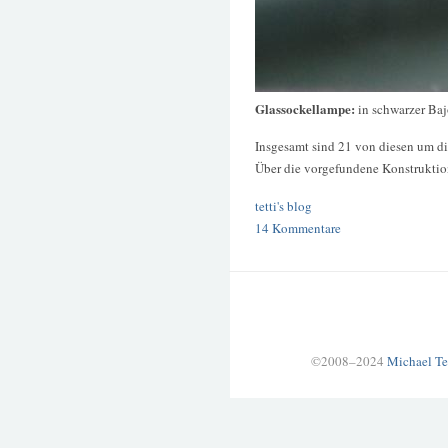
Glassockellampe:
in schwarzer Ba
Insgesamt sind 21 von diesen um d
Über die vorgefundene Konstruktion
tetti's blog
14 Kommentare
©2008–2024
Michael Te