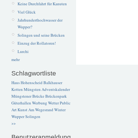
Keine Durchfahrt für Kanuten
Viel Glück
Jahrhunderthochwasser der
Wupper?
Solingen und seine Brücken
Einzug der Rollatoren!
Lurchi
mehr
Schlagwortliste
Haus Hohenscheid
Balkhauser
Kotten
Müngsten
Adventskalender
Müngstener Brücke
Brückenpark
Güterhallen
Werbung
Wetter
Public
Art
Kunst
Am Wegesrand
Winter
Wupper
Solingen
>>
Benutzeranmeldung