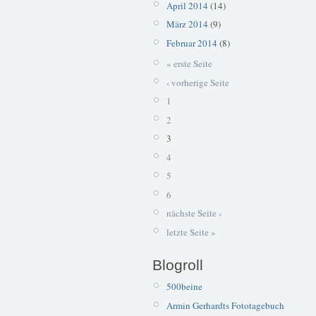
April 2014
(14)
März 2014
(9)
Februar 2014
(8)
« erste Seite
‹ vorherige Seite
1
2
3
4
5
6
nächste Seite ›
letzte Seite »
Blogroll
500beine
Armin Gerhardts Fototagebuch