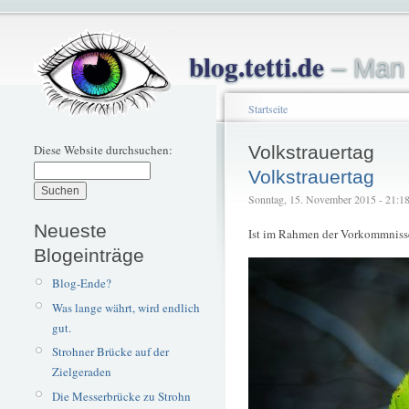
blog.tetti.de
– Man 
Startseite
Diese Website durchsuchen:
Volkstrauertag
Volkstrauertag
Sonntag, 15. November 2015 - 21:18 
Neueste
Ist im Rahmen der Vorkommnisse
Blogeinträge
Blog-Ende?
Was lange währt, wird endlich
gut.
Strohner Brücke auf der
Zielgeraden
Die Messerbrücke zu Strohn