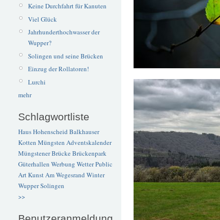
Keine Durchfahrt für Kanuten
Viel Glück
Jahrhunderthochwasser der
Wupper?
Solingen und seine Brücken
Einzug der Rollatoren!
Lurchi
mehr
Schlagwortliste
Haus Hohenscheid
Balkhauser
Kotten
Müngsten
Adventskalender
Müngstener Brücke
Brückenpark
Güterhallen
Werbung
Wetter
Public
Art
Kunst
Am Wegesrand
Winter
Wupper
Solingen
>>
Benutzeranmeldung