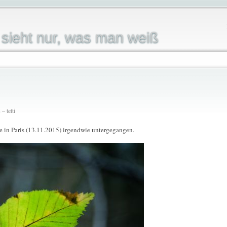
sieht nur, was man weiß
– tetti
 in Paris (13.11.2015) irgendwie untergegangen.