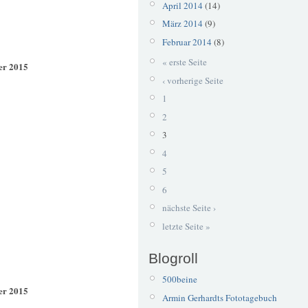
April 2014
(14)
März 2014
(9)
Februar 2014
(8)
« erste Seite
er 2015
‹ vorherige Seite
1
2
3
4
5
6
nächste Seite ›
letzte Seite »
Blogroll
500beine
er 2015
Armin Gerhardts Fototagebuch