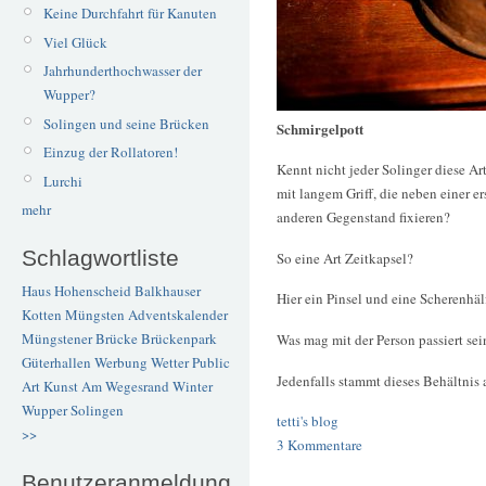
Keine Durchfahrt für Kanuten
Viel Glück
Jahrhunderthochwasser der
Wupper?
Solingen und seine Brücken
Schmirgelpott
Einzug der Rollatoren!
Kennt nicht jeder Solinger diese A
Lurchi
mit langem Griff, die neben einer e
mehr
anderen Gegenstand fixieren?
Schlagwortliste
So eine Art Zeitkapsel?
Haus Hohenscheid
Balkhauser
Hier ein Pinsel und eine Scherenhäl
Kotten
Müngsten
Adventskalender
Müngstener Brücke
Brückenpark
Was mag mit der Person passiert se
Güterhallen
Werbung
Wetter
Public
Jedenfalls stammt dieses Behältnis 
Art
Kunst
Am Wegesrand
Winter
Wupper
Solingen
tetti's blog
>>
3 Kommentare
Benutzeranmeldung