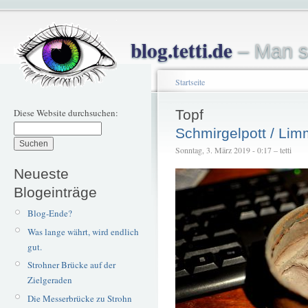
blog.tetti.de
– Man s
Startseite
Diese Website durchsuchen:
Topf
Schmirgelpott / Lim
Sonntag, 3. März 2019 - 0:17 – tetti
Neueste
Blogeinträge
Blog-Ende?
Was lange währt, wird endlich
gut.
Strohner Brücke auf der
Zielgeraden
Die Messerbrücke zu Strohn