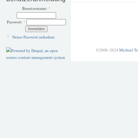
Benutzername:
*
Passwort:
*
Neues Passwort anfordern
©2008–2024
Michael Te