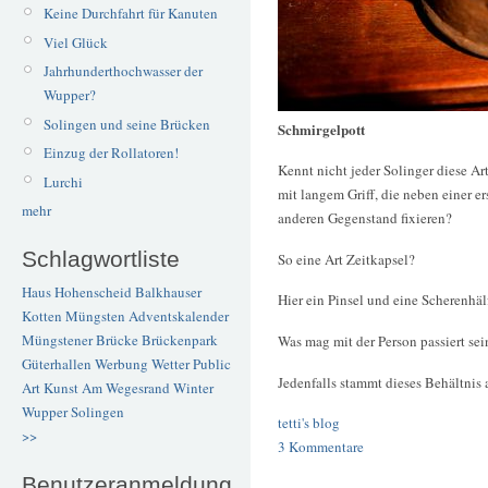
Keine Durchfahrt für Kanuten
Viel Glück
Jahrhunderthochwasser der
Wupper?
Solingen und seine Brücken
Schmirgelpott
Einzug der Rollatoren!
Kennt nicht jeder Solinger diese A
Lurchi
mit langem Griff, die neben einer e
mehr
anderen Gegenstand fixieren?
Schlagwortliste
So eine Art Zeitkapsel?
Haus Hohenscheid
Balkhauser
Hier ein Pinsel und eine Scherenhäl
Kotten
Müngsten
Adventskalender
Müngstener Brücke
Brückenpark
Was mag mit der Person passiert se
Güterhallen
Werbung
Wetter
Public
Jedenfalls stammt dieses Behältnis 
Art
Kunst
Am Wegesrand
Winter
Wupper
Solingen
tetti's blog
>>
3 Kommentare
Benutzeranmeldung