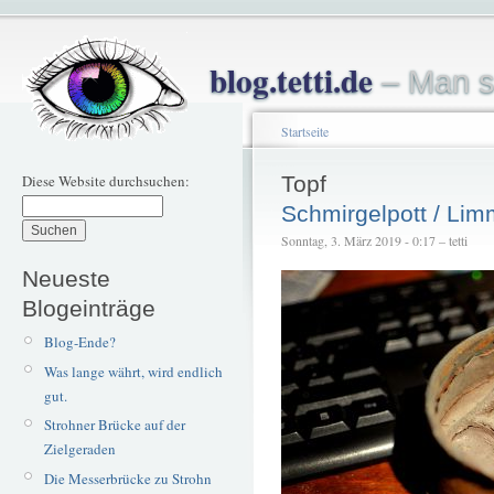
blog.tetti.de
– Man s
Startseite
Diese Website durchsuchen:
Topf
Schmirgelpott / Lim
Sonntag, 3. März 2019 - 0:17 – tetti
Neueste
Blogeinträge
Blog-Ende?
Was lange währt, wird endlich
gut.
Strohner Brücke auf der
Zielgeraden
Die Messerbrücke zu Strohn