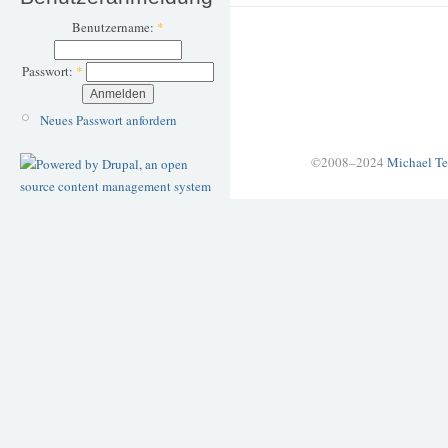
Benutzername:
*
Passwort:
*
Neues Passwort anfordern
©2008–2024
Michael Te