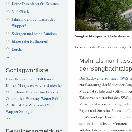
Keine Durchfahrt für Kanuten
Viel Glück
Jahrhunderthochwasser der
Wupper?
Solingen und seine Brücken
Sengbachtalsperre:
(Aufnahme Aug
Einzug der Rollatoren!
Frisch aus der Presse der Solinger S
Lurchi
mehr
Mehr als nur Fas
der Sengbachtalsp
Schlagwortliste
Die
Stadtwerke Solingen (SWS)
h
Haus Hohenscheid
Balkhauser
zur Sanierung der Mauer der Sen
Kotten
Müngsten
Adventskalender
Mauer ist solide und vollkommen
Müngstener Brücke
Brückenpark
Talsperrenmeister bei den SWS. „
Güterhallen
Werbung
Wetter
Public
Vorsorge, die aber wichtig und a
Art
Kunst
Am Wegesrand
Winter
Fugen und einzelne Steine der Lu
Wupper
Solingen
im Wasser liegt, bleibt unangeta
>>
sich in den nächsten Monaten au
auf der Talsperrenmauer einstelle
Benutzeranmeldung