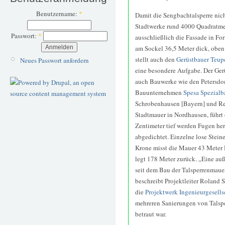
Benutzername:
*
Damit die Sengbachtalsperre nich
Stadtwerke rund 4000 Quadratmet
Passwort:
*
ausschließlich die Fassade in Fo
am Sockel 36,5 Meter dick, oben
stellt auch den
Gerüstbauer Teu
Neues Passwort anfordern
eine besondere Aufgabe. Der Ger
auch Bauwerke wie den Petersdo
Bauunternehmen
Spesa Spezial
Schrobenhausen [Bayern] und Ref
Stadtmauer in Nordhausen, führt 
Zentimeter tief werden Fugen he
abgedichtet. Einzelne lose Steine
Krone misst die Mauer 43 Meter 
legt 178 Meter zurück. „Eine au
seit dem Bau der Talsperrenmaue
beschreibt Projektleiter Roland 
die
Projektwerk Ingenieurgesell
mehreren Sanierungen von Talsp
betraut war.