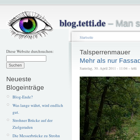
blog.tetti.de
– Man s
Startseite
Diese Website durchsuchen:
Talsperrenmauer
Mehr als nur Fassa
Samstag, 30. April 2011 - 11:04 – tetti
Neueste
Blogeinträge
Blog-Ende?
Was lange währt, wird endlich
gut.
Strohner Brücke auf der
Zielgeraden
Die Messerbrücke zu Strohn