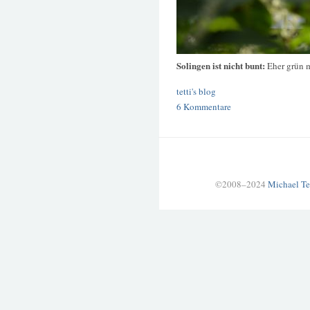
Solingen ist nicht bunt:
Eher grün 
tetti's blog
6 Kommentare
©2008–2024
Michael Te