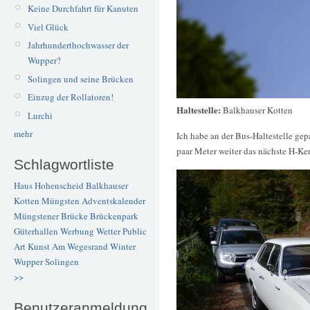
Keine Durchfahrt für Kanuten
Viel Glück
Jahrhunderthochwasser der
Wupper?
Solingen und seine Brücken
Einzug der Rollatoren!
Haltestelle:
Balkhauser Kotten
Lurchi
mehr
Ich habe an der Bus-Haltestelle gepa
paar Meter weiter das nächste H-K
Schlagwortliste
Haus Hohenscheid
Balkhauser
Kotten
Müngsten
Adventskalender
Müngstener Brücke
Brückenpark
Güterhallen
Werbung
Wetter
Public
Art
Kunst
Am Wegesrand
Winter
Wupper
Solingen
>>
Benutzeranmeldung