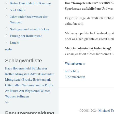
Das "Kompetenzteam" der 08/15-
Keine Durchfahrt für Kanuten
Sparkassen aufschließen:
Und was 
Viel Glück
Jahrhunderthochwasser der
Es gibt so Tage, da weiß ich nicht, 
Wupper?
anlaufen soll.
Solingen und seine Brücken
Meine sympathische Hausbank grat
Einzug der Rollatoren!
oder was? Ich glaubte es zuerst nich
Lurchi
Mein Girokonto hat Geburtstag!
mehr
Genau, es feiert dieses Jahr seinen
Schlagwortliste
Weiterlesen -»
Haus Hohenscheid
Balkhauser
tetti's blog
Kotten
Müngsten
Adventskalender
3 Kommentare
Müngstener Brücke
Brückenpark
Güterhallen
Werbung
Wetter
Public
Art
Kunst
Am Wegesrand
Winter
Wupper
Solingen
>>
©2008–2024
Michael Te
Benutzeranmeldung