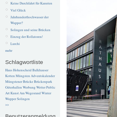
Keine Durchfahrt für Kanuten
Viel Glück
Jahrhunderthochwasser der
Wupper?
Solingen und seine Brücken
Einzug der Rollatoren!
Lurchi
mehr
Schlagwortliste
Haus Hohenscheid
Balkhauser
Kotten
Müngsten
Adventskalender
Müngstener Brücke
Brückenpark
Güterhallen
Werbung
Wetter
Public
Art
Kunst
Am Wegesrand
Winter
Wupper
Solingen
>>
Benutzeranmeldung