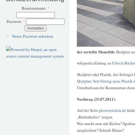
Benutzername:
*
Passwort:
*
Neues Passwort anfordern
der zerteilte Monolith:
Skulptur a
wikipedia-Eintrag zu
Ullrich Rück
Skulptur oder Plastik, das Solinger 
Skulptur: Seit Freitag neue Plastik
Unterhaltsam die Kommentare dazu
Nachtrag (25.07.2011):
Auf der Seite
photozeichen.de
finde
„Kulturkeiles“ zeigen.
Was macht man mit Keilen? Spalte
ausgleichen? Schiefe Ebene?