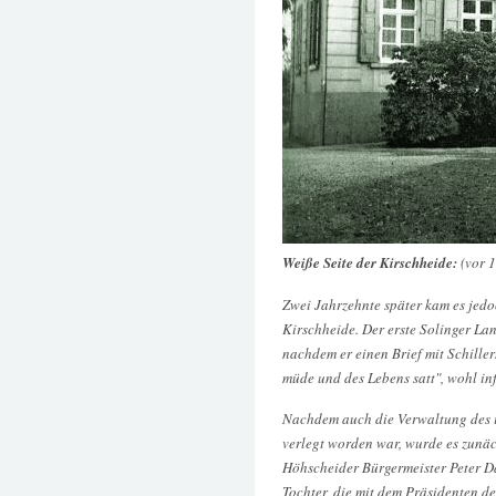
Weiße Seite der Kirschheide:
(vor 
Zwei Jahrzehnte später kam es jed
Kirschheide. Der erste Solinger Lan
nachdem er einen Brief mit Schiller
müde und des Lebens satt", wohl in
Nachdem auch die Verwaltung des 
verlegt worden war, wurde es zunä
Höhscheider Bürgermeister Peter Da
Tochter, die mit dem Präsidenten d