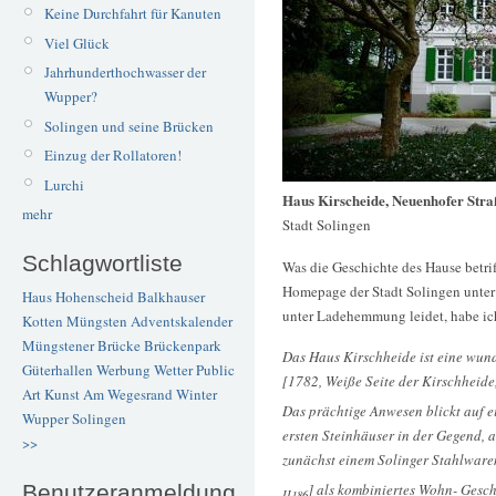
Keine Durchfahrt für Kanuten
Viel Glück
Jahrhunderthochwasser der
Wupper?
Solingen und seine Brücken
Einzug der Rollatoren!
Lurchi
Haus Kirscheide, Neuenhofer Stra
mehr
Stadt Solingen
Schlagwortliste
Was die Geschichte des Hause betri
Homepage der Stadt Solingen unte
Haus Hohenscheid
Balkhauser
unter Ladehemmung leidet, habe ic
Kotten
Müngsten
Adventskalender
Müngstener Brücke
Brückenpark
Das Haus Kirschheide ist eine wund
Güterhallen
Werbung
Wetter
Public
[1782, Weiße Seite der Kirschheide
Art
Kunst
Am Wegesrand
Winter
Das prächtige Anwesen blickt auf e
Wupper
Solingen
ersten Steinhäuser in der Gegend, a
>>
zunächst einem Solinger Stahlwar
] als kombiniertes Wohn- Gesc
Benutzeranmeldung
II186