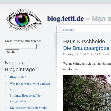
blog.tetti.de
– Man s
Startseite
Diese Website durchsuchen:
Haus Kirschheide
Die Brautpaargrotte
Dienstag, 19. April 2011 - 23:22 – tetti
Neueste
Wer in Solingen sich das standesam
Blogeinträge
nicht vorbei.
Blog-Ende?
Was lange währt, wird endlich
gut.
Strohner Brücke auf der
Zielgeraden
Die Messerbrücke zu Strohn