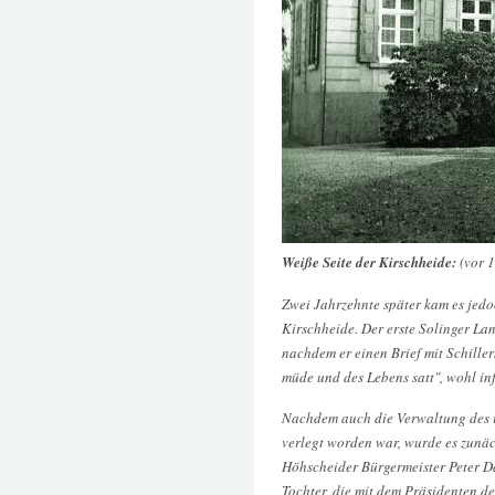
Weiße Seite der Kirschheide:
(vor 
Zwei Jahrzehnte später kam es jed
Kirschheide. Der erste Solinger Lan
nachdem er einen Brief mit Schiller
müde und des Lebens satt", wohl in
Nachdem auch die Verwaltung des 
verlegt worden war, wurde es zunä
Höhscheider Bürgermeister Peter Da
Tochter, die mit dem Präsidenten d