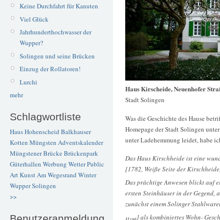
Keine Durchfahrt für Kanuten
Viel Glück
Jahrhunderthochwasser der
Wupper?
Solingen und seine Brücken
Einzug der Rollatoren!
Lurchi
Haus Kirscheide, Neuenhofer Stra
mehr
Stadt Solingen
Schlagwortliste
Was die Geschichte des Hause betri
Homepage der Stadt Solingen unte
Haus Hohenscheid
Balkhauser
unter Ladehemmung leidet, habe ic
Kotten
Müngsten
Adventskalender
Müngstener Brücke
Brückenpark
Das Haus Kirschheide ist eine wund
Güterhallen
Werbung
Wetter
Public
[1782, Weiße Seite der Kirschheide
Art
Kunst
Am Wegesrand
Winter
Das prächtige Anwesen blickt auf e
Wupper
Solingen
ersten Steinhäuser in der Gegend, a
>>
zunächst einem Solinger Stahlwar
] als kombiniertes Wohn- Gesc
Benutzeranmeldung
II186