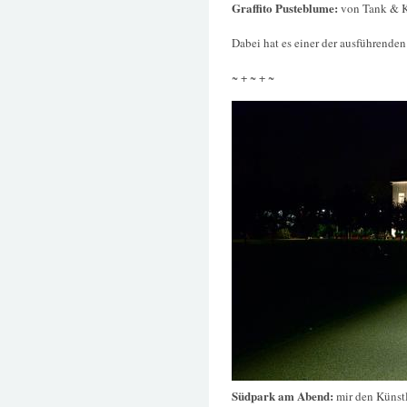
Graffito Pusteblume:
von Tank & 
Dabei hat es einer der ausführenden
~ + ~ + ~
Südpark am Abend:
mir den Künstl