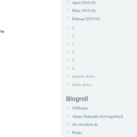
April 2019
(5)
März 2019
(4)
Februar 2019
(4)
1
rbe
2
3
4
5
6
nächste Seite ›
letzte Seite »
Blogroll
500beine
Armin Gerhardts Fototagebuch
die olsenban.de
Flickr