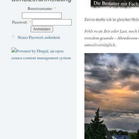
Benutzername:
*
Zuvor durfte ich in gleicher Hol
Passwort:
*
Fehlt es an Zeit oder Lust, noch
Neues Passwort anfordern
trotzdem gesunde – Abendessen e
umweltverträglich.