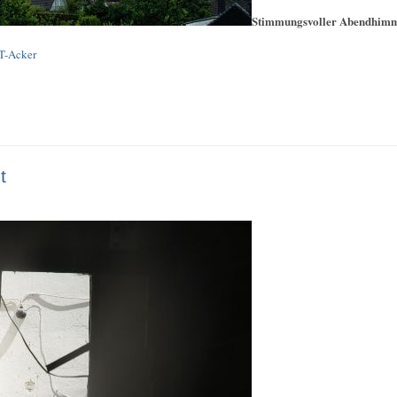
Stimmungsvoller Abendhim
ST-Acker
t