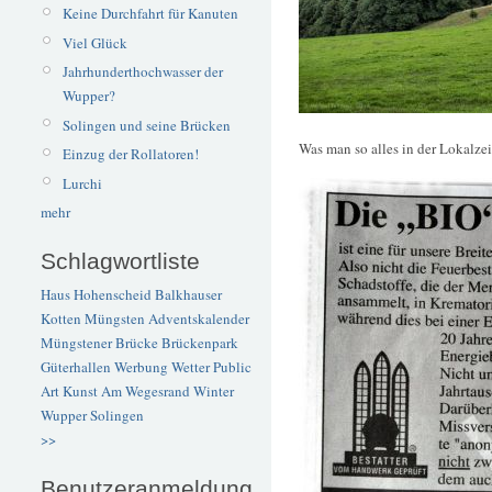
Keine Durchfahrt für Kanuten
Viel Glück
Jahrhunderthochwasser der
Wupper?
Solingen und seine Brücken
Was man so alles in der Lokalze
Einzug der Rollatoren!
Lurchi
mehr
Schlagwortliste
Haus Hohenscheid
Balkhauser
Kotten
Müngsten
Adventskalender
Müngstener Brücke
Brückenpark
Güterhallen
Werbung
Wetter
Public
Art
Kunst
Am Wegesrand
Winter
Wupper
Solingen
>>
Benutzeranmeldung