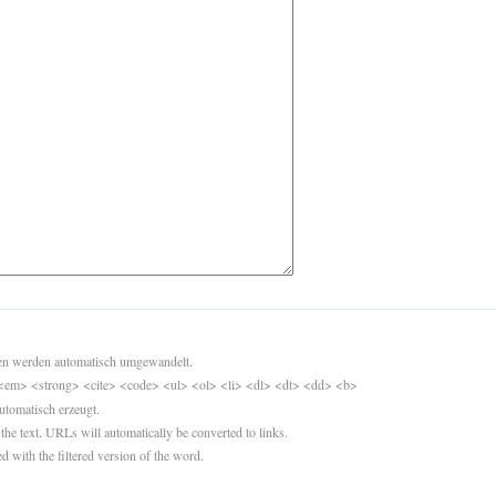
sen werden automatisch umgewandelt.
<em> <strong> <cite> <code> <ul> <ol> <li> <dl> <dt> <dd> <b>
utomatisch erzeugt.
 the text. URLs will automatically be converted to links.
d with the filtered version of the word.