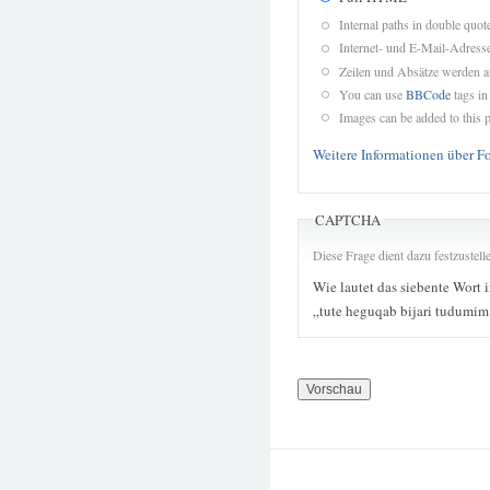
Internal paths in double quot
Internet- und E-Mail-Adres
Zeilen und Absätze werden a
You can use
BBCode
tags in
Images can be added to this p
Weitere Informationen über F
CAPTCHA
Diese Frage dient dazu festzustel
Wie lautet das siebente Wort 
„tute heguqab bijari tudumi