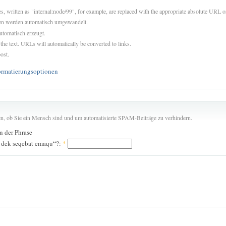
es, written as "internal:node/99", for example, are replaced with the appropriate absolute URL or
sen werden automatisch umgewandelt.
utomatisch erzeugt.
 the text. URLs will automatically be converted to links.
ost.
ormatierungsoptionen
len, ob Sie ein Mensch sind und um automatisierte SPAM-Beiträge zu verhindern.
in der Phrase
m dek seqebat emaqu“?:
*