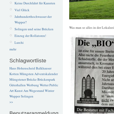
Keine Durchfahrt für Kanuten
Viel Glück
Jahrhunderthochwasser der
Wupper?
Was man so alles in der Lokalze
Solingen und seine Brücken
Einzug der Rollatoren!
Lurchi
mehr
Schlagwortliste
Haus Hohenscheid
Balkhauser
Kotten
Müngsten
Adventskalender
Müngstener Brücke
Brückenpark
Güterhallen
Werbung
Wetter
Public
Art
Kunst
Am Wegesrand
Winter
Wupper
Solingen
>>
Benutzeranmeldung