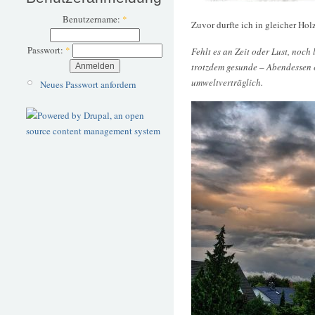
Benutzername:
*
Zuvor durfte ich in gleicher Hol
Passwort:
*
Fehlt es an Zeit oder Lust, noch
trotzdem gesunde – Abendessen e
umweltverträglich.
Neues Passwort anfordern