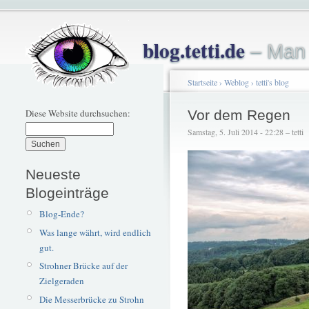
blog.tetti.de
– Man 
Startseite
›
Weblog
›
tetti's blog
Diese Website durchsuchen:
Vor dem Regen
Samstag, 5. Juli 2014 - 22:28 – tetti
Neueste
Blogeinträge
Blog-Ende?
Was lange währt, wird endlich
gut.
Strohner Brücke auf der
Zielgeraden
Die Messerbrücke zu Strohn