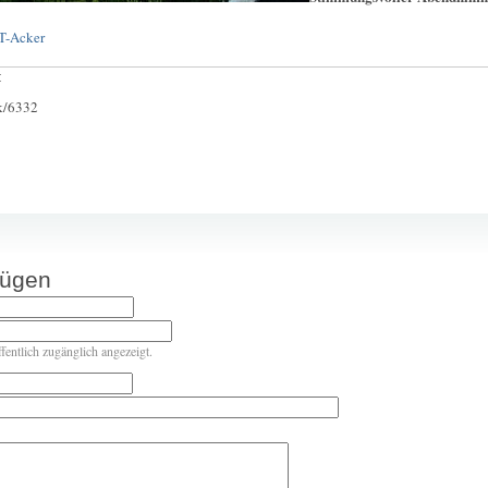
ST-Acker
:
ck/6332
fügen
ffentlich zugänglich angezeigt.