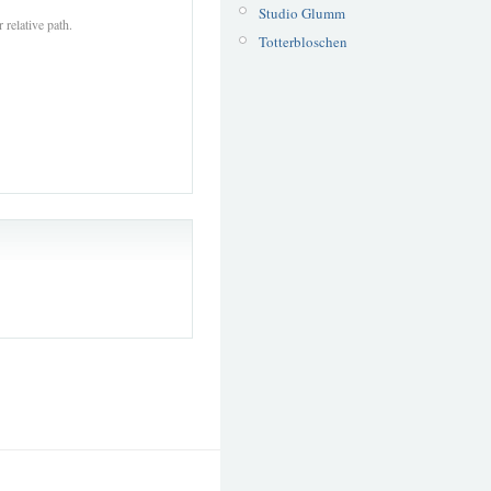
Studio Glumm
 relative path.
Totterbloschen