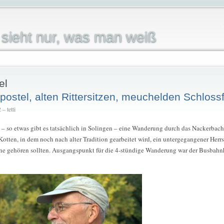
sieht nur, was man weiß
el
ostel, alten Rittersitzen, meuchelden Schloss
– tetti
 – so etwas gibt es tatsächlich in Solingen – eine Wanderung durch das Nackerbach
otten, in dem noch nach alter Tradition gearbeitet wird, ein untergegangener Herr
ene gehören sollten. Ausgangspunkt für die 4-stündige Wanderung war der Busbahn