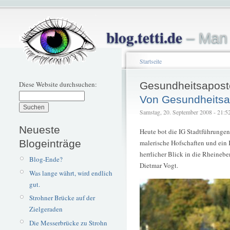
blog.tetti.de
– Man 
Startseite
Diese Website durchsuchen:
Gesundheitsapost
Von Gesundheitsap
Samstag, 20. September 2008 - 21:52 
Neueste
Heute bot die IG Stadtführungen
Blogeinträge
malerische Hofschaften und ein K
herrlicher Blick in die Rheineb
Blog-Ende?
Dietmar Vogt.
Was lange währt, wird endlich
gut.
Strohner Brücke auf der
Zielgeraden
Die Messerbrücke zu Strohn