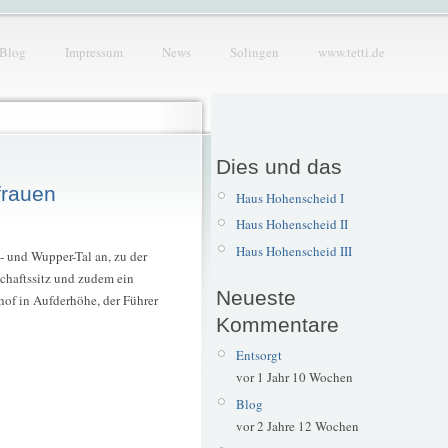
Blog
Impressum
News
Solingen
www.tetti.de
Dies und das
frauen
Haus Hohenscheid I
Haus Hohenscheid II
Haus Hohenscheid III
- und Wupper-Tal an, zu der
schaftssitz und zudem ein
Neueste
hof in Aufderhöhe, der Führer
Kommentare
Entsorgt
vor 1 Jahr 10 Wochen
Blog
vor 2 Jahre 12 Wochen