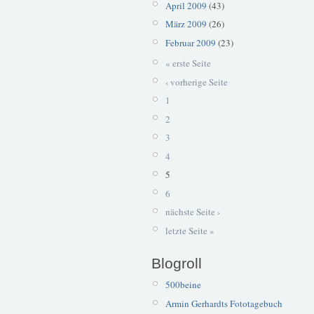
April 2009
(43)
März 2009
(26)
Februar 2009
(23)
« erste Seite
‹ vorherige Seite
1
2
3
4
5
6
nächste Seite ›
letzte Seite »
Blogroll
500beine
Armin Gerhardts Fototagebuch