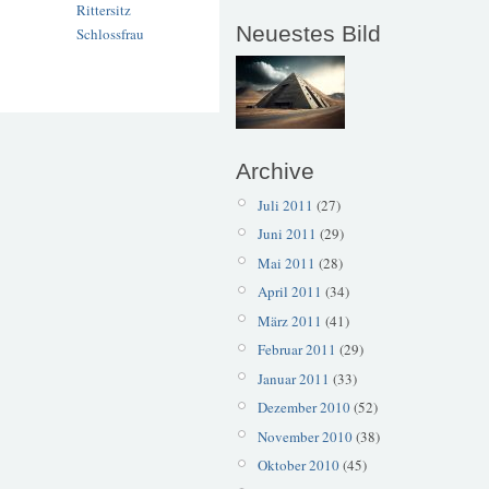
Rittersitz
Neuestes Bild
Schlossfrau
Archive
Juli 2011
(27)
Juni 2011
(29)
Mai 2011
(28)
April 2011
(34)
März 2011
(41)
Februar 2011
(29)
Januar 2011
(33)
Dezember 2010
(52)
November 2010
(38)
Oktober 2010
(45)