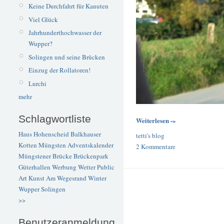
Keine Durchfahrt für Kanuten
Viel Glück
Jahrhunderthochwasser der
Wupper?
Solingen und seine Brücken
Einzug der Rollatoren!
Lurchi
mehr
Schlagwortliste
Weiterlesen -»
Haus Hohenscheid
Balkhauser
tetti's blog
Kotten
Müngsten
Adventskalender
2 Kommentare
Müngstener Brücke
Brückenpark
Güterhallen
Werbung
Wetter
Public
Art
Kunst
Am Wegesrand
Winter
Wupper
Solingen
>>
Benutzeranmeldung