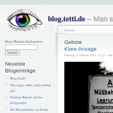
blog.tetti.de
– Man s
Startseite
Diese Website durchsuchen:
Gebote
Klare Ansage
Dienstag, 9. Februar 2010 - 12:27 – tetti
Neueste
Blogeinträge
Blog-Ende?
Was lange währt, wird endlich
gut.
Strohner Brücke auf der
Zielgeraden
Die Messerbrücke zu Strohn