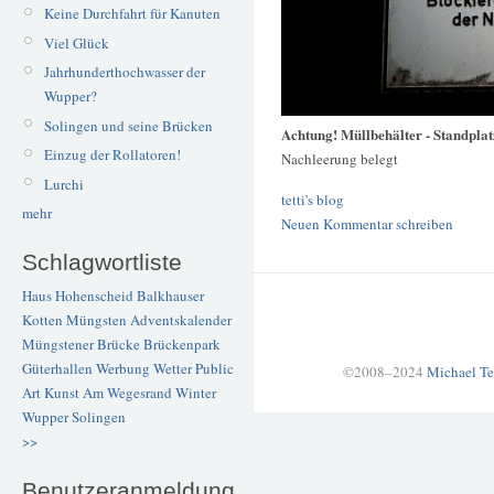
Keine Durchfahrt für Kanuten
Viel Glück
Jahrhunderthochwasser der
Wupper?
Solingen und seine Brücken
Achtung! Müllbehälter - Standplat
Einzug der Rollatoren!
Nachleerung belegt
Lurchi
tetti's blog
mehr
Neuen Kommentar schreiben
Schlagwortliste
Haus Hohenscheid
Balkhauser
Kotten
Müngsten
Adventskalender
Müngstener Brücke
Brückenpark
Güterhallen
Werbung
Wetter
Public
©2008–2024
Michael Te
Art
Kunst
Am Wegesrand
Winter
Wupper
Solingen
>>
Benutzeranmeldung