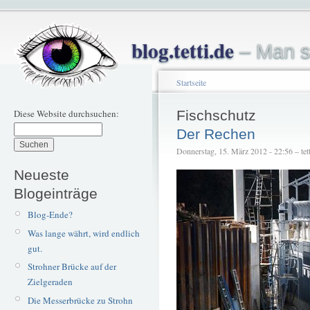
blog.tetti.de
– Man s
Startseite
Diese Website durchsuchen:
Fischschutz
Der Rechen
Donnerstag, 15. März 2012 - 22:56 – tett
Neueste
Blogeinträge
Blog-Ende?
Was lange währt, wird endlich
gut.
Strohner Brücke auf der
Zielgeraden
Die Messerbrücke zu Strohn