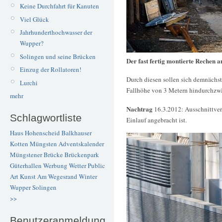
Keine Durchfahrt für Kanuten
Viel Glück
Jahrhunderthochwasser der
Wupper?
Solingen und seine Brücken
Der fast fertig montierte Rechen 
Einzug der Rollatoren!
Durch diesen sollen sich demnächs
Lurchi
Fallhöhe von 3 Metern hindurchzw
mehr
Nachtrag
16.3.2012: Ausschnittver
Schlagwortliste
Einlauf angebracht ist.
Haus Hohenscheid
Balkhauser
Kotten
Müngsten
Adventskalender
Müngstener Brücke
Brückenpark
Güterhallen
Werbung
Wetter
Public
Art
Kunst
Am Wegesrand
Winter
Wupper
Solingen
>>
Benutzeranmeldung