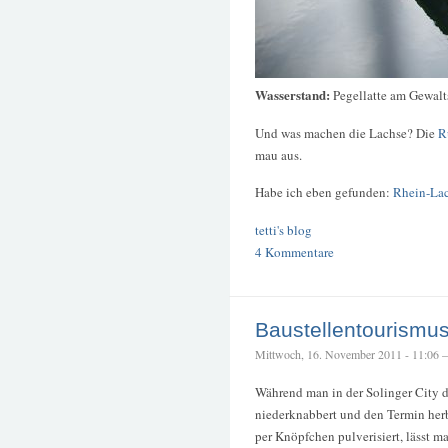
Wasserstand:
Pegellatte am Gewalt
Und was machen die Lachse? Die
R
mau aus.
Habe ich eben gefunden:
Rhein-Lac
tetti's blog
4 Kommentare
Baustellentourismu
Mittwoch, 16. November 2011 - 11:06 – 
Während man in der Solinger City 
niederknabbert und den Termin her
per Knöpfchen pulverisiert, lässt 