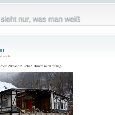
sieht nur, was man weiß
in
 – tetti
iesem Zustand zu sehen, stimmt mich traurig.