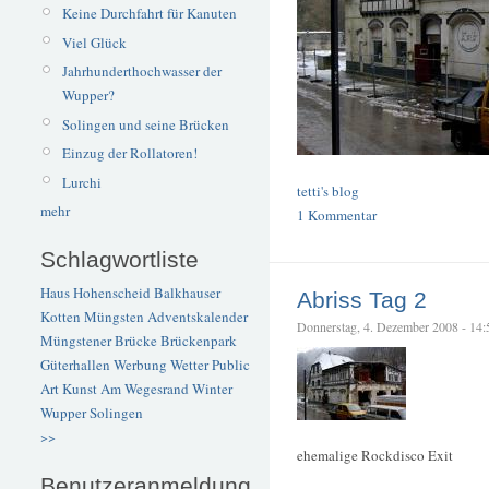
Keine Durchfahrt für Kanuten
Viel Glück
Jahrhunderthochwasser der
Wupper?
Solingen und seine Brücken
Einzug der Rollatoren!
Lurchi
tetti's blog
mehr
1 Kommentar
Schlagwortliste
Haus Hohenscheid
Balkhauser
Abriss Tag 2
Kotten
Müngsten
Adventskalender
Donnerstag, 4. Dezember 2008 - 14:54
Müngstener Brücke
Brückenpark
Güterhallen
Werbung
Wetter
Public
Art
Kunst
Am Wegesrand
Winter
Wupper
Solingen
>>
ehemalige Rockdisco Exit
Benutzeranmeldung