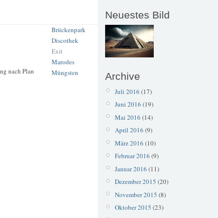
Neuestes Bild
Brückenpark
Discothek
Exit
Marodes
ung nach Plan
Müngsten
Archive
Juli 2016
(17)
Juni 2016
(19)
Mai 2016
(14)
April 2016
(9)
März 2016
(10)
Februar 2016
(9)
Januar 2016
(11)
Dezember 2015
(20)
November 2015
(8)
Oktober 2015
(23)