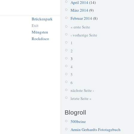
April 2014
(14)
März 2014
(9)
Februar 2014
(8)
Brückenpark
Exit
« erste Seite
Müngsten
‹ vorherige Seite
Rockdisco
1
2
3
4
5
6
nächste Seite ›
letzte Seite »
Blogroll
500beine
Armin Gerhardts Fototagebuch