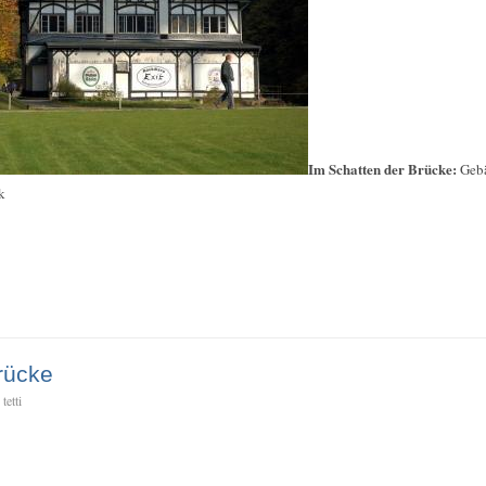
Im Schatten der Brücke:
Gebä
k
rücke
tetti