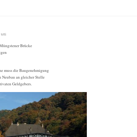
tetti
r Müngstener Brücke
igen
che muss die Baugenehmigung
n Neubau an gleicher Stelle
privaten Geldgebers.