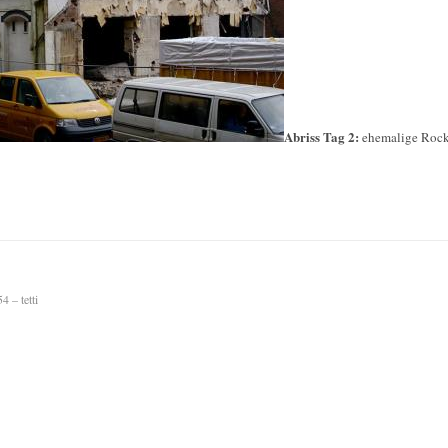
Abriss Tag 2:
ehemalige Rock
 – tetti