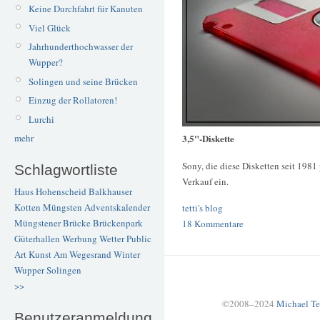
Keine Durchfahrt für Kanuten
Viel Glück
Jahrhunderthochwasser der
Wupper?
Solingen und seine Brücken
Einzug der Rollatoren!
Lurchi
3,5"-Diskette
mehr
Sony, die diese Disketten seit 1981
Schlagwortliste
Verkauf ein.
Haus Hohenscheid
Balkhauser
Kotten
Müngsten
Adventskalender
tetti's blog
Müngstener Brücke
Brückenpark
18 Kommentare
Güterhallen
Werbung
Wetter
Public
Art
Kunst
Am Wegesrand
Winter
Wupper
Solingen
>>
©2008–2024
Michael Te
Benutzeranmeldung