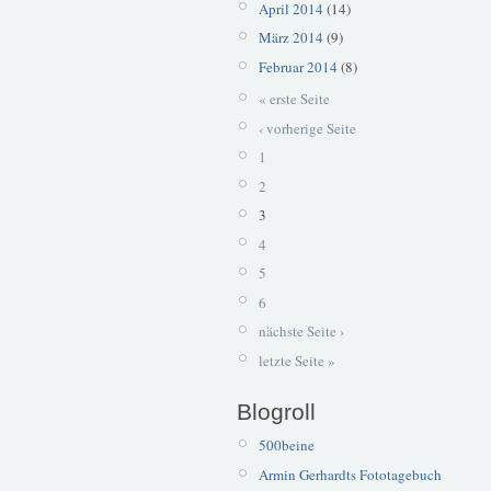
April 2014
(14)
März 2014
(9)
Februar 2014
(8)
« erste Seite
‹ vorherige Seite
1
2
3
4
5
6
nächste Seite ›
letzte Seite »
Blogroll
500beine
Armin Gerhardts Fototagebuch