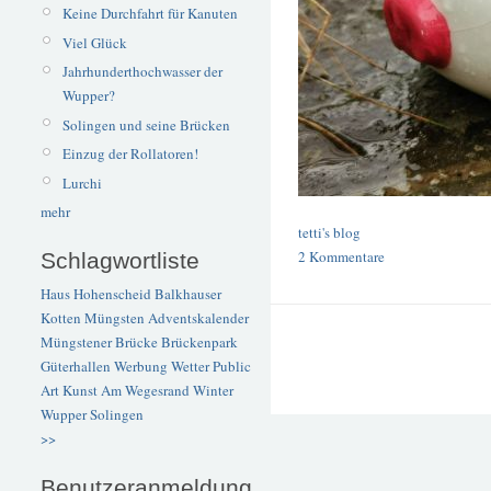
Keine Durchfahrt für Kanuten
Viel Glück
Jahrhunderthochwasser der
Wupper?
Solingen und seine Brücken
Einzug der Rollatoren!
Lurchi
mehr
tetti's blog
2 Kommentare
Schlagwortliste
Haus Hohenscheid
Balkhauser
Kotten
Müngsten
Adventskalender
Müngstener Brücke
Brückenpark
Güterhallen
Werbung
Wetter
Public
Art
Kunst
Am Wegesrand
Winter
Wupper
Solingen
>>
Benutzeranmeldung