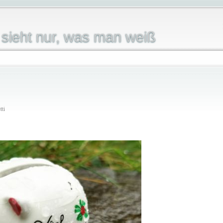
sieht nur, was man weiß
tti