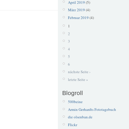
April 2019
(5)
März 2019
(4)
Februar 2019
(4)
1
2
3
4
5
6
nächste Seite ›
letzte Seite »
Blogroll
500beine
Armin Gerhardts Fototagebuch
die olsenban.de
Flickr