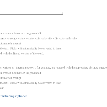
sen werden automatisch umgewandelt.
<em> <strong> <cite> <code> <ul> <ol> <li> <dl> <dt> <dd> <b>
utomatisch erzeugt.
 the text. URLs will automatically be converted to links.
d with the filtered version of the word.
es, written as "internal:node/99", for example, are replaced with the appropriate absolute URL or
sen werden automatisch umgewandelt.
utomatisch erzeugt.
 the text. URLs will automatically be converted to links.
ost.
ormatierungsoptionen