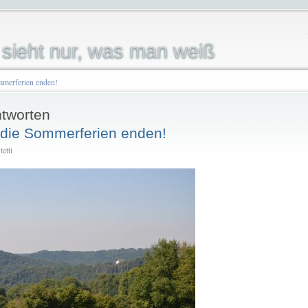
sieht nur, was man weiß
ommerferien enden!
tworten
s die Sommerferien enden!
etti