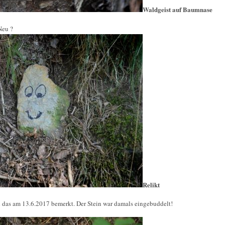
Waldgeist auf Baumnase
Neu ?
Relikt
ch das am 13.6.2017 bemerkt. Der Stein war damals eingebuddelt!