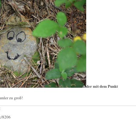
der mit dem Punkt
mmler zu groß!
:
ck/8206