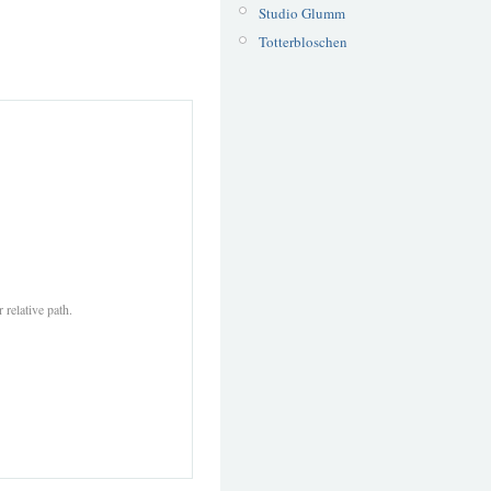
Studio Glumm
Totterbloschen
 relative path.