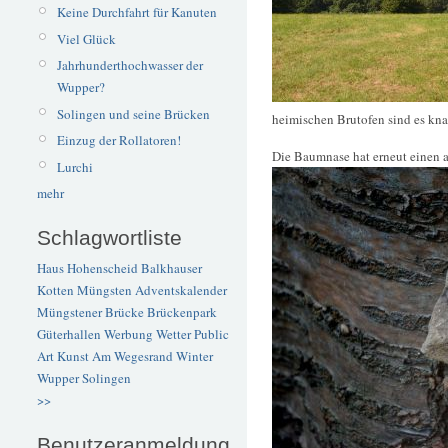
Keine Durchfahrt für Kanuten
Viel Glück
Jahrhunderthochwasser der
Wupper?
Solingen und seine Brücken
heimischen Brutofen sind es kn
Einzug der Rollatoren!
Die Baumnase hat erneut einen
Lurchi
mehr
Schlagwortliste
Haus Hohenscheid
Balkhauser
Kotten
Müngsten
Adventskalender
Müngstener Brücke
Brückenpark
Güterhallen
Werbung
Wetter
Public
Art
Kunst
Am Wegesrand
Winter
Wupper
Solingen
>>
Benutzeranmeldung