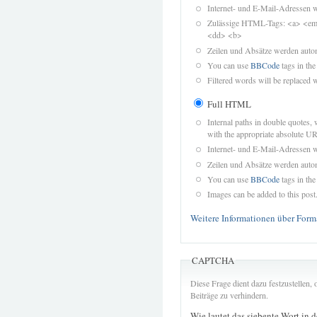
Internet- und E-Mail-Adressen 
Zulässige HTML-Tags: <a> <em>
<dd> <b>
Zeilen und Absätze werden autom
You can use
BBCode
tags in the
Filtered words will be replaced w
Full HTML
Internal paths in double quotes, 
with the appropriate absolute URL
Internet- und E-Mail-Adressen 
Zeilen und Absätze werden autom
You can use
BBCode
tags in the
Images can be added to this post
Weitere Informationen über Form
CAPTCHA
Diese Frage dient dazu festzustellen
Beiträge zu verhindern.
Wie lautet das siebente Wort in 