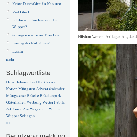
Keine Durchfahrt für Kanuten
Viel Glück
Jahrhunderthochwasser der
Wupper?
Solingen und seine Brücken
Hästen:
Wer ein Anliegen hat, der d
Einzug der Rollatoren!
Lurchi
mehr
Schlagwortliste
Haus Hohenscheid
Balkhauser
Kotten
Müngsten
Adventskalender
Müngstener Brücke
Brückenpark
Güterhallen
Werbung
Wetter
Public
Art
Kunst
Am Wegesrand
Winter
Wupper
Solingen
>>
Benutzeranmeldung