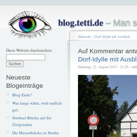
blog.tetti.de
– Man s
Startseite
›
Dorf-Idylle mit Ausblick
Diese Website durchsuchen:
Auf Kommentar ant
Dorf-Idylle mit Ausbl
Dienstag, 22. August 2017 - 21:25 – tett
Neueste
Blogeinträge
Blog-Ende?
Was lange währt, wird endlich
gut.
Strohner Brücke auf der
Zielgeraden
Die Messerbrücke zu Strohn