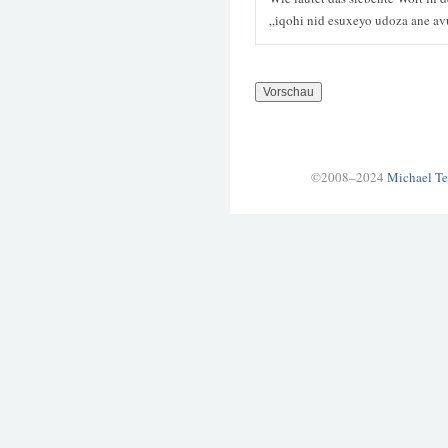
„iqohi nid esuxeyo udoza ane av
©2008–2024
Michael Te