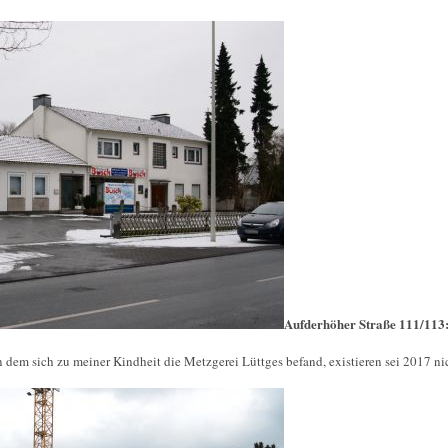
Aufderhöher Straße 111/113
 dem sich zu meiner Kindheit die Metzgerei Lüttges befand, existieren sei 2017 ni