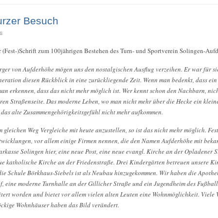
urzer Besuch
ti
r (Fest-)Schrift zum 100jährigen Bestehen des Turn- und Sportverein Solingen-Auf
ger von Aufderhöhe mögen uns den nostalgischen Ausflug verzeihen. Er war für sie
eneration diesen Rückblick in eine zurückliegende Zeit. Wenn man bedenkt, dass ein
man erkennen, dass das nicht mehr möglich ist. Wer kennt schon den Nachbarn, ni
ren Straßenseite. Das moderne Leben, wo man nicht mehr über die Hecke ein klein
st das alte Zusammengehörigkeitsgefühl nicht mehr aufkommen.
m gleichen Weg Vergleiche mit heute anzustellen, so ist das nicht mehr möglich. Fes
wicklungen, vor allem einige Firmen nennen, die den Namen Aufderhöhe mit beka
arkasse Solingen hier, eine neue Post, eine neue evangl. Kirche an der Opladener 
ue katholische Kirche an der Friedenstraße. Drei Kindergärten betreuen unsere K
 die Schule Börkhaus-Siebels ist als Neubau hinzugekommen. Wir haben die Apoth
, eine moderne Turnhalle an der Gillicher Straße und ein Jugendheim des Fußba
tert worden und bietet vor allem vielen alten Leuten eine Wohnmöglichkeit. Viele V
ckige Wohnhäuser haben das Bild verändert.