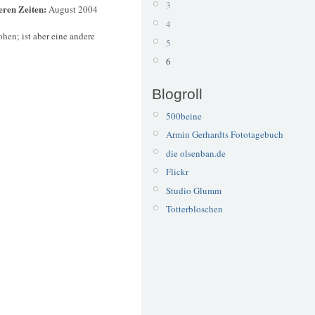
3
eren Zeiten:
August 2004
4
hen; ist aber eine andere
5
6
Blogroll
500beine
Armin Gerhardts Fototagebuch
die olsenban.de
Flickr
Studio Glumm
Totterbloschen