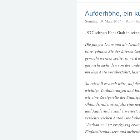
Aufderhöhe, ein k
Sonntag, 19. März 2017 - 19:30 – tet
1977 schrieb Hans Grah in seine
Die jungen Leute und die Neubür
bitte, gönnen Sie der älteren G
gemacht werden sollte, so wird 
gar nicht mehr den von der ande
mit dem Auto vorüberfährt, läs
So reizvoll es auch wäre, auf de
wichtige Veränderungen und Ent
wir eine Zweigstelle der Stadtsp
Uhlandstraße, ebenfalls eine ne
und Aufderhöhe sind erweitert,
verkehrsreichen Autobusbahnhof
”Bethanien“ ist großzügig erwei
Einfamilienhäusern und mehrstö