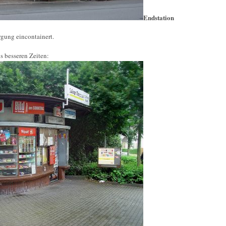
Endstation
rgung eincontainert.
s besseren Zeiten: