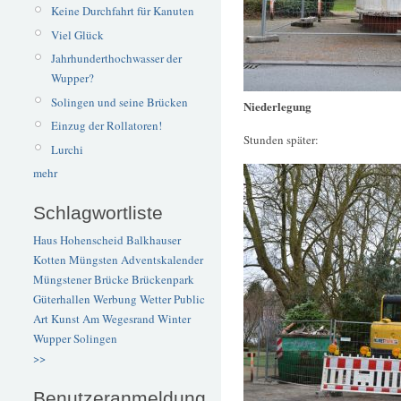
Keine Durchfahrt für Kanuten
Viel Glück
Jahrhunderthochwasser der
Wupper?
Solingen und seine Brücken
Niederlegung
Einzug der Rollatoren!
Stunden später:
Lurchi
mehr
Schlagwortliste
Haus Hohenscheid
Balkhauser
Kotten
Müngsten
Adventskalender
Müngstener Brücke
Brückenpark
Güterhallen
Werbung
Wetter
Public
Art
Kunst
Am Wegesrand
Winter
Wupper
Solingen
>>
Benutzeranmeldung