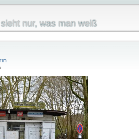
sieht nur, was man weiß
rin
i