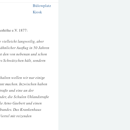
Bülowplatz
Kiosk
derhöhe e.V. 1877:
 vielleicht langweilig, aber
 ähnlicher Ausflug in 50 Jahren
cht den von nebenan und schon
es Schwätzchen hält, sondern
thalten wollen wir nur einige
nnt machen. Inzwischen haben
Straße und eine an der
inder, die Schulen Uhlandstraße
eke Arno Gaebert und einen
llbundes. Das Krankenhaus
iertel mit reizenden