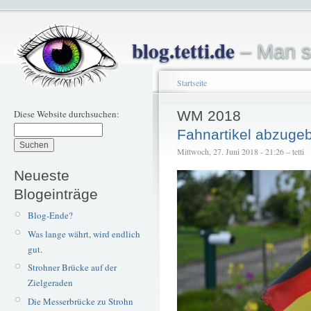
blog.tetti.de
– Man s
Startseite
Diese Website durchsuchen:
WM 2018
Fahnartikel abzuge
Mittwoch, 27. Juni 2018 - 21:26 – tetti
Neueste
Blogeinträge
Blog-Ende?
Was lange währt, wird endlich
gut.
Strohner Brücke auf der
Zielgeraden
Die Messerbrücke zu Strohn