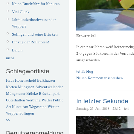
Keine Durchfahrt für Kanuten
Viel Glück
Jahrhunderthochwasser der
Wupper?
Solingen und seine Brücken
Fan-Artikel
Einzug der Rollatoren!
In ein paar Jahren weiß keiner mehr
Lurchi
2:0 gegen Südkorea in der Vorrunde
mehr
ausgeschieden.
Schlagwortliste
tetti's blog
Neuen Kommentar schreiben
Haus Hohenscheid
Balkhauser
Kotten
Müngsten
Adventskalender
Müngstener Brücke
Brückenpark
Güterhallen
Werbung
Wetter
Public
In letzter Sekunde
Art
Kunst
Am Wegesrand
Winter
Samstag, 23. Juni 2018 - 23:12 – tetti
Wupper
Solingen
>>
Benutzeranmeldung