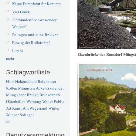
Keine Durchfahrt für Kanuten
Viel Glück
Jahrhunderthochwasser der
Wupper?
Solingen und seine Brücken
Einzug der Rollatoren!
Lurchi
Eisenbrücke der Ronsdorf-Müngs
mehr
Schlagwortliste
Haus Hohenscheid
Balkhauser
Kotten
Müngsten
Adventskalender
Müngstener Brücke
Brückenpark
Güterhallen
Werbung
Wetter
Public
Art
Kunst
Am Wegesrand
Winter
Wupper
Solingen
>>
Benutzeranmeldung