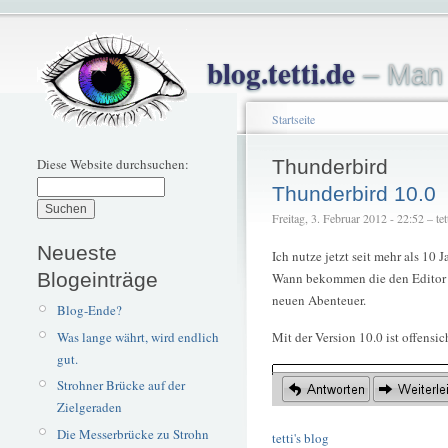
blog.tetti.de
– Man 
Startseite
Diese Website durchsuchen:
Thunderbird
Thunderbird 10.0
Freitag, 3. Februar 2012 - 22:52 – tet
Neueste
Ich nutze jetzt seit mehr als 10
Blogeinträge
Wann bekommen die den Editor i
neuen Abenteuer.
Blog-Ende?
Was lange währt, wird endlich
Mit der Version 10.0 ist offens
gut.
Strohner Brücke auf der
Zielgeraden
Die Messerbrücke zu Strohn
tetti's blog