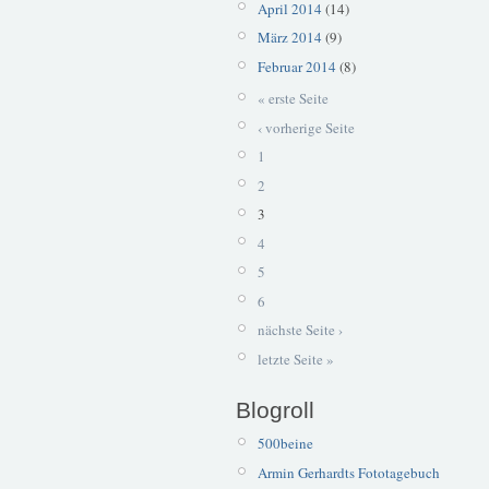
April 2014
(14)
März 2014
(9)
Februar 2014
(8)
« erste Seite
‹ vorherige Seite
1
2
3
4
5
6
nächste Seite ›
letzte Seite »
Blogroll
500beine
Armin Gerhardts Fototagebuch