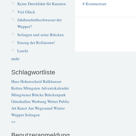
Keine Durchfahrt für Kanuten
8 Kommentare
Viel Glück
Jahrhunderthochwasser der
Wupper?
Solingen und seine Brücken
Einzug der Rollatoren!
Lurchi
mehr
Schlagwortliste
Haus Hohenscheid
Balkhauser
Kotten
Müngsten
Adventskalender
Müngstener Brücke
Brückenpark
Güterhallen
Werbung
Wetter
Public
Art
Kunst
Am Wegesrand
Winter
Wupper
Solingen
>>
Benutzeranmeldung