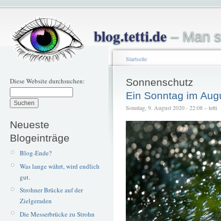
blog.tetti.de
– Man s
Startseite
Diese Website durchsuchen:
Sonnenschutz
Ein Sonntag im Aug
Sonntag, 9. August 2020 - 22:08 – tetti
Neueste
Blogeinträge
Blog-Ende?
Was lange währt, wird endlich
gut.
Strohner Brücke auf der
Zielgeraden
Die Messerbrücke zu Strohn