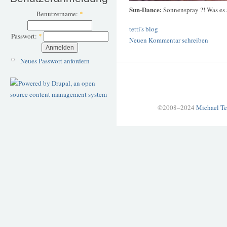
Sun-Dance:
Sonnenspray ?! Was es a
Benutzername:
*
tetti's blog
Passwort:
*
Neuen Kommentar schreiben
Neues Passwort anfordern
©2008–2024
Michael Te