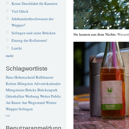
Keine Durchfahrt für Kanuten
Viel Glück
Jahrhunderthochwasser der
Wupper?
Solingen und seine Brücken
Sie kamen aus dem Nichts:
Wassert
Einzug der Rollatoren!
Lurchi
mehr
Schlagwortliste
Haus Hohenscheid
Balkhauser
Kotten
Müngsten
Adventskalender
Müngstener Brücke
Brückenpark
Güterhallen
Werbung
Wetter
Public
Art
Kunst
Am Wegesrand
Winter
Wupper
Solingen
>>
Benutzeranmeldung