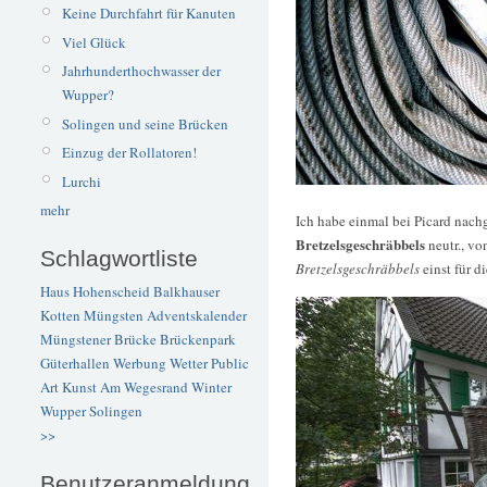
Keine Durchfahrt für Kanuten
Viel Glück
Jahrhunderthochwasser der
Wupper?
Solingen und seine Brücken
Einzug der Rollatoren!
Lurchi
mehr
Ich habe einmal bei Picard nach
Bretzelsgeschräbbels
neutr., vo
Schlagwortliste
Bretzelsgeschräbbels
einst für d
Haus Hohenscheid
Balkhauser
Kotten
Müngsten
Adventskalender
Müngstener Brücke
Brückenpark
Güterhallen
Werbung
Wetter
Public
Art
Kunst
Am Wegesrand
Winter
Wupper
Solingen
>>
Benutzeranmeldung