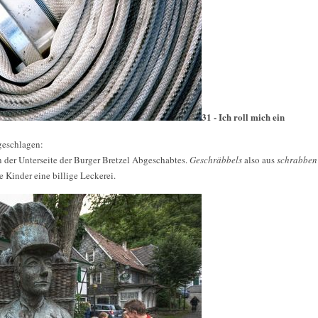
31 - Ich roll mich ein
geschlagen:
n der Unterseite der Burger Bretzel Abgeschabtes.
Geschräbbels
also aus
schrabben
ie Kinder eine billige Leckerei.