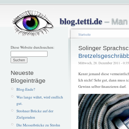
blog.tetti.de
– Man 
Startseite
Diese Website durchsuchen:
Solinger Sprachsc
Bretzelsgeschräbb
Mittwoch, 28. Dezember 2011 - 0:35 –
Neueste
Kennt jemand diese vermeintlich
Blogeinträge
Ich nicht! Sehr gut, dann muss i
Gewinn selber finanzieren darf.
Blog-Ende?
Was lange währt, wird endlich
gut.
Strohner Brücke auf der
Zielgeraden
Die Messerbrücke zu Strohn