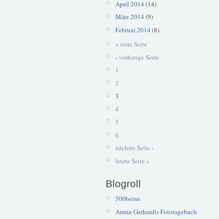
April 2014
(14)
März 2014
(9)
Februar 2014
(8)
« erste Seite
‹ vorherige Seite
1
2
3
4
5
6
nächste Seite ›
letzte Seite »
Blogroll
500beine
Armin Gerhardts Fototagebuch